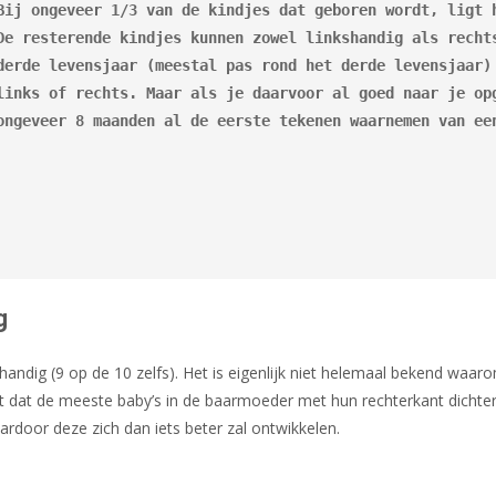
Bij ongeveer 1/3 van de kindjes dat geboren wordt, ligt h
De resterende kindjes kunnen zowel linkshandig als rechts
derde levensjaar (meestal pas rond het derde levensjaar) 
links of rechts. Maar als je daarvoor al goed naar je opg
ongeveer 8 maanden al de eerste tekenen waarnemen van ee
g
andig (9 op de 10 zelfs). Het is eigenlijk niet helemaal bekend waar
t dat de meeste baby’s in de baarmoeder met hun rechterkant dichte
ardoor deze zich dan iets beter zal ontwikkelen.