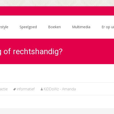
estyle
Speelgoed
Boeken
Multimedia
Er op ui
g of rechtshandig?
actie
informatief
KiDDoWz - Amanda