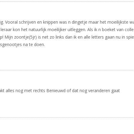
ndig. Vooral schrijven en knippen was n dingetje maar het moeilijkste 
leraar kon het natuurlijk moeilijker uitleggen. Als ik n boeket van c
 Mijn zoontje(5jr) is net zo links dan ik en alle letters gaan nu in sp
lasgenootjes na te doen.
pakt alles nog met rechts Benieuwd of dat nog veranderen gaat