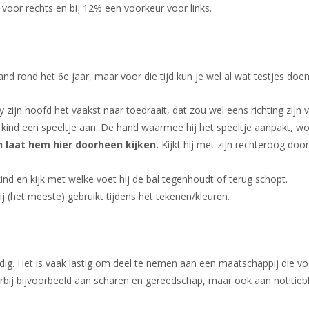
voor rechts en bij 12% een voorkeur voor links.
hand rond het 6e jaar, maar voor die tijd kun je wel al wat testjes do
 zijn hoofd het vaakst naar toedraait, dat zou wel eens richting zijn
 kind een speeltje aan. De hand waarmee hij het speeltje aanpakt, wor
n laat hem hier doorheen kijken.
Kijkt hij met zijn rechteroog door 
 kind en kijk met welke voet hij de bal tegenhoudt of terug schopt.
j (het meeste) gebruikt tijdens het tekenen/kleuren.
dig. Het is vaak lastig om deel te nemen aan een maatschappij die vo
ij bijvoorbeeld aan scharen en gereedschap, maar ook aan notitieblo