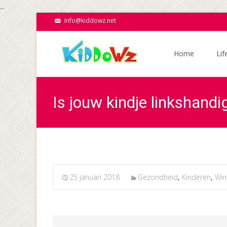
...
Info@kiddowz.net
Ga
naar
Home
Lif
de
inhoud
Is jouw kindje linkshandi
25 januari 2018
Gezondheid
,
Kinderen
,
Win