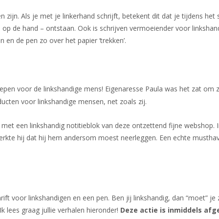
 zijn. Als je met je linkerhand schrijft, betekent dit dat je tijdens h
op de hand – ontstaan. Ook is schrijven vermoeiender voor linkshand
en en de pen zo over het papier ‘trekken’.
roepen voor de linkshandige mens! Eigenaresse Paula was het zat om
cten voor linkshandige mensen, net zoals zij.
met een linkshandig notitieblok van deze ontzettend fijne webshop. In
merkte hij dat hij hem andersom moest neerleggen. Een echte musthav
t voor linkshandigen en een pen. Ben jij linkshandig, dan “moet” je
k lees graag jullie verhalen hieronder!
Deze actie is inmiddels afg