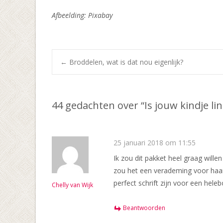
Afbeelding: Pixabay
Bericht
←
Broddelen, wat is dat nou eigenlijk?
navigatie
44 gedachten over “
Is jouw kindje l
25 januari 2018 om 11:55
Ik zou dit pakket heel graag will
zou het een verademing voor haar z
perfect schrift zijn voor een heleb
Chelly van Wijk
Beantwoorden