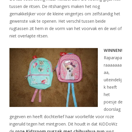
tussen de ritsen. De ritshangers maken het nog
gemakkelijker voor de kleine vingertjes om zelfstandig het
gewenste vak te openen. Het verschil tussen beide
rugtassen zit hem in de vorm van het voorvak en de wel of
niet overlapte ritsen.
WINNEN!
Raparapa
raaaaaaa
aa,
uiteindelij
k heeft
het
poesje de
doorslag
gegeven en heeft dochterlief haar voorliefde voor roze
ingeruild tegen het mintgroen. Dit houdt in dat KiDDoWz
de
roze Kidzroom rugzak met chihuahua pup
weg