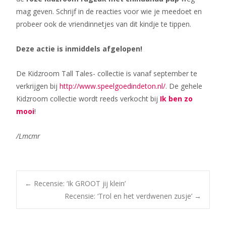
mag geven. Schrijf in de reacties voor wie je meedoet en
probeer ook de vriendinnetjes van dit kindje te tippen.
Deze actie is inmiddels afgelopen!
De Kidzroom Tall Tales- collectie is vanaf september te
verkrijgen bij
http://www.speelgoedindeton.nl/
. De gehele
Kidzroom collectie wordt reeds verkocht bij
Ik ben zo
mooi
!
/Lmcmr
Bericht
←
Recensie: ‘Ik GROOT jij klein’
Recensie: ‘Trol en het verdwenen zusje’
→
navigatie