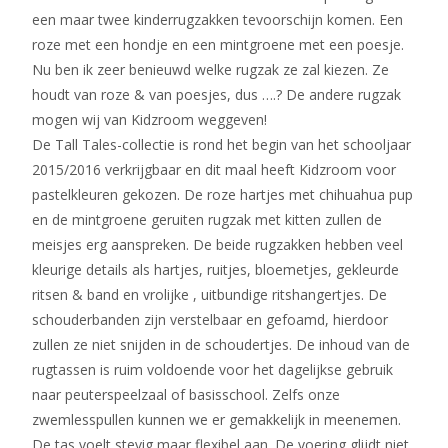
een maar twee kinderrugzakken tevoorschijn komen. Een
roze met een hondje en een mintgroene met een poesje.
Nu ben ik zeer benieuwd welke rugzak ze zal kiezen. Ze
houdt van roze & van poesjes, dus ….? De andere rugzak
mogen wij van Kidzroom weggeven!
De Tall Tales-collectie is rond het begin van het schooljaar
2015/2016 verkrijgbaar en dit maal heeft Kidzroom voor
pastelkleuren gekozen. De roze hartjes met chihuahua pup
en de mintgroene geruiten rugzak met kitten zullen de
meisjes erg aanspreken. De beide rugzakken hebben veel
kleurige details als hartjes, ruitjes, bloemetjes, gekleurde
ritsen & band en vrolijke , uitbundige ritshangertjes. De
schouderbanden zijn verstelbaar en gefoamd, hierdoor
zullen ze niet snijden in de schoudertjes. De inhoud van de
rugtassen is ruim voldoende voor het dagelijkse gebruik
naar peuterspeelzaal of basisschool. Zelfs onze
zwemlesspullen kunnen we er gemakkelijk in meenemen.
De tas voelt stevig maar flexibel aan. De voering glijdt niet