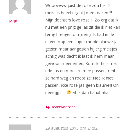
Wooowww juist de roze zou hier 2
meisjes heeel erg blij mee maken !!!
Mijn dochters love roze !!! Zo erg dat ik
jolijn
nu met een prijzige jas zit die ik niet kan
terug brengen of ruilen ;( Ik had in de
uitverkoop een super mooie blauwe jas
gezien maar aangezien hij erg meisjes
achtig was dacht ik laat ik hem maar
gewoon meenemen. Kom ik thuis met
dde jas en moet ze mee passen, rent
ze hard weg en roept ze: Nee ik niet
passen, ikke roze jas geen blauwe!!! Oh
neeejjjjj…..
zit ik dan hahahaha
Beantwoorden
29 augustus 2015 om 21:02