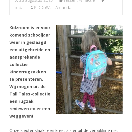
28 augustus 2015
Tassen
,
Winactie
linda
KiDDoWz - Amanda
Kidzroom is er voor
komend schooljaar
weer in geslaagd
een uitgebreide en
aansprekende
collectie
kinderrugzakken
te presenteren.
Wij mogen uit de
Tall Tales-collectie
een rugzak
reviewen en er een
weggeven!
Onze kleuter slaakt een kreet als er uit de verpakking niet