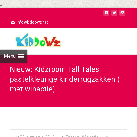
...
Info@kiddowz.net
Menu
Nieuw: Kidzroom Tall Tales
pastelkleurige kinderrugzakken (
met winactie)