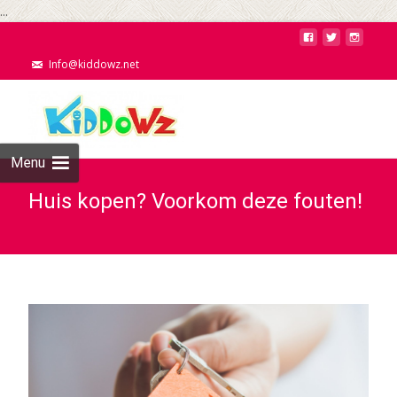
...
Info@kiddowz.net
Menu
Huis kopen? Voorkom deze fouten!