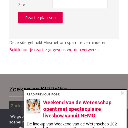
Site
Deze site gebruikt Akismet om spam te verminderen.
Bekijk hoe je reactie gegevens worden verwerkt
.
Zoeken op KIDDoWz..
READ PREVIOUS POST:
Zoek
Weekend van de Wetenschap
naar:
opent met spectaculaire
liveshow vanuit NEMO
We gebruiken cookies om ervoor te zorgen dat onze site zo
soepel mogelijk draait. Als je doorgaat met het gebruiken van
De line-up van Weekend van de Wetenschap 2021
Copyright © KiDDoWz: voor kinderen en hun (groot)ouders
deze site, gaan we ervan uit dat je ermee instemt.