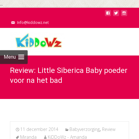
...
Info@kiddowz.net
Menu
Review: Little Siberica Baby poeder
voor na het bad
11 december 2014
Babyverzorging
,
Review
Miranda
KiDDoWz - Amanda