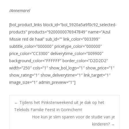
/Annemarel
[bol_product_links block_id=”bol_5920a5a9f0c92_selected-
products” products=”9200000076947849″ name=”Azul
Missie red de haai” sub_id=”” link_color=”003399″
subtitle_color=”000000″ pricetype_color=”000000″
price_color=”CC3300″ deliverytime_color=”009900″
background_color=”FFFFFF” border_color=”D2D2D2″
width=”250″ cols=”1″ show_bol_logo=”1″ show_price=”1″
show_rating=”1″ show_deliverytime=”1″ link_target=”1″
image_size=”1″ admin_preview=”1″]
Bericht
←
Tijdens het Pinksterweekend uit je dak op het
Telekids Familie Feest in Gorinchem!
Hoe kun je slim sparen voor de studie van je
navigatie
kinderen?
→