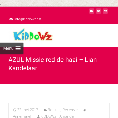
...
Info@kiddowz.net
Menu
AZUL Missie red de haai – Lian
Kandelaar
22 mei 2017
Boeken
,
Recensie
Annemarel
KiDDoWz - Amanda