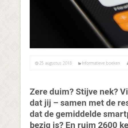
25 augustus 2018
Informatieve boeken
Zere duim? Stijve nek? V
dat jij – samen met de re
dat de gemiddelde smartp
bezig is? En ruim 2600 kee