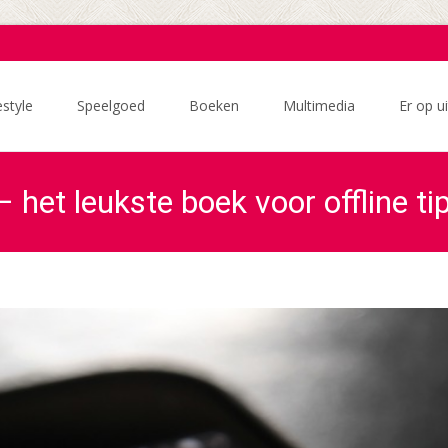
estyle
Speelgoed
Boeken
Multimedia
Er op ui
 het leukste boek voor offline ti