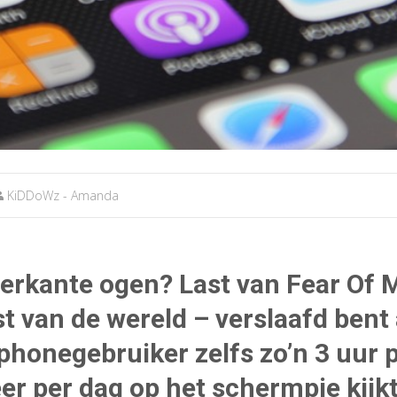
KiDDoWz - Amanda
ierkante ogen? Last van Fear Of 
st van de wereld – verslaafd bent 
honegebruiker zelfs zo’n 3 uur p
r per dag op het schermpje kijkt? 