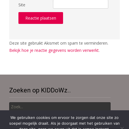
Site
Deze site gebruikt Akismet om spam te verminderen.
Bekijk hoe je reactie gegevens worden verwerkt
.
Zoeken op KIDDoWz..
Zoek
naar:
We gebruiken cookies om ervoor te zorgen dat onze site zo
soepel mogelijk draait. Als je doorgaat met het gebruiken van
Copyright © KiDDoWz: voor kinderen en hun (groot)ouders