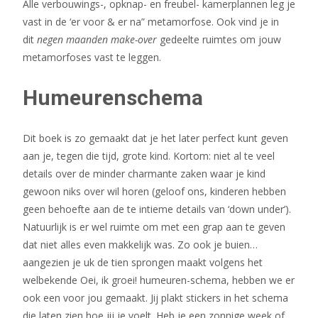
Alle verbouwings-, opknap- en freubel- kamerplannen leg je
vast in de ‘er voor & er na” metamorfose. Ook vind je in
dit
negen maanden make-over
gedeelte ruimtes om jouw
metamorfoses vast te leggen.
Humeurenschema
Dit boek is zo gemaakt dat je het later perfect kunt geven
aan je, tegen die tijd, grote kind. Kortom: niet al te veel
details over de minder charmante zaken waar je kind
gewoon niks over wil horen (geloof ons, kinderen hebben
geen behoefte aan de te intieme details van ‘down under’).
Natuurlijk is er wel ruimte om met een grap aan te geven
dat niet alles even makkelijk was. Zo ook je buien…
aangezien je uk de tien sprongen maakt volgens het
welbekende Oei, ik groei! humeuren-schema, hebben we er
ook een voor jou gemaakt. Jij plakt stickers in het schema
die laten zien hoe jij je voelt. Heb je een zonnige week of