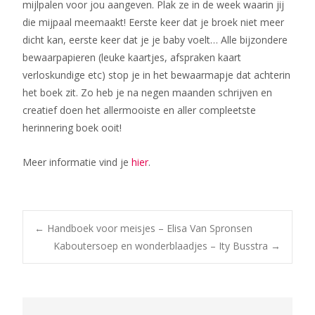
mijlpalen voor jou aangeven. Plak ze in de week waarin jij
die mijpaal meemaakt! Eerste keer dat je broek niet meer
dicht kan, eerste keer dat je je baby voelt… Alle bijzondere
bewaarpapieren (leuke kaartjes, afspraken kaart
verloskundige etc) stop je in het bewaarmapje dat achterin
het boek zit. Zo heb je na negen maanden schrijven en
creatief doen het allermooiste en aller compleetste
herinnering boek ooit!
Meer informatie vind je
hier
.
Bericht
←
Handboek voor meisjes – Elisa Van Spronsen
Kaboutersoep en wonderblaadjes – Ity Busstra
→
navigatie