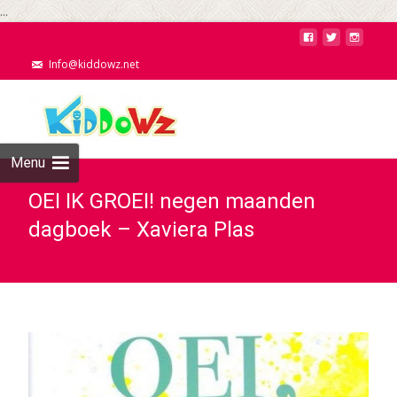
...
Info@kiddowz.net
Menu
OEI IK GROEI! negen maanden
dagboek – Xaviera Plas