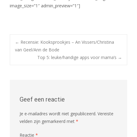
image_size=”1″ admin_preview=”1″]
Bericht
←
Recensie: Kooksprookjes – An Vissers/Christina
van Geel/Ann de Bode
Top 5: leuke/handige apps voor mama’s
→
navigatie
Geef een reactie
Je e-mailadres wordt niet gepubliceerd.
Vereiste
velden zijn gemarkeerd met
*
Reactie
*