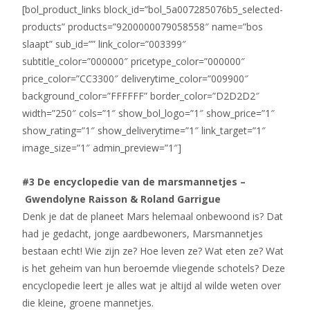
[bol_product_links block_id=”bol_5a007285076b5_selected-
products” products=”9200000079058558″ name=”bos
slaapt” sub_id=”” link_color=”003399″
subtitle_color=”000000″ pricetype_color=”000000″
price_color=”CC3300″ deliverytime_color=”009900″
background_color=”FFFFFF” border_color=”D2D2D2″
width=”250″ cols=”1″ show_bol_logo=”1″ show_price=”1″
show_rating=”1″ show_deliverytime=”1″ link_target=”1″
image_size=”1″ admin_preview=”1″]
#3 De encyclopedie van de marsmannetjes –
Gwendolyne Raisson & Roland Garrigue
Denk je dat de planeet Mars helemaal onbewoond is? Dat
had je gedacht, jonge aardbewoners, Marsmannetjes
bestaan echt! Wie zijn ze? Hoe leven ze? Wat eten ze? Wat
is het geheim van hun beroemde vliegende schotels? Deze
encyclopedie leert je alles wat je altijd al wilde weten over
die kleine, groene mannetjes.