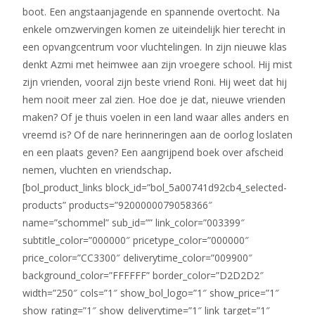
boot. Een angstaanjagende en spannende overtocht. Na
enkele omzwervingen komen ze uiteindelijk hier terecht in
een opvangcentrum voor vluchtelingen. In zijn nieuwe klas
denkt Azmi met heimwee aan zijn vroegere school. Hij mist
zijn vrienden, vooral zijn beste vriend Roni. Hij weet dat hij
hem nooit meer zal zien. Hoe doe je dat, nieuwe vrienden
maken? Of je thuis voelen in een land waar alles anders en
vreemd is? Of de nare herinneringen aan de oorlog loslaten
en een plaats geven? Een aangrijpend boek over afscheid
nemen, vluchten en vriendschap
.
[bol_product_links block_id=”bol_5a00741d92cb4_selected-
products” products=”9200000079058366″
name=”schommel” sub_id=”” link_color=”003399″
subtitle_color=”000000″ pricetype_color=”000000″
price_color=”CC3300″ deliverytime_color=”009900″
background_color=”FFFFFF” border_color=”D2D2D2″
width=”250″ cols=”1″ show_bol_logo=”1″ show_price=”1″
show_rating=”1″ show_deliverytime=”1″ link_target=”1″