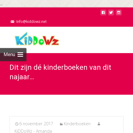
...
Info@kiddowz.net
Menu
Dit zijn dé kinderboeken van dit
najaar…
6 november 2017
Kinderboeken
KiDDoWz - Amanda