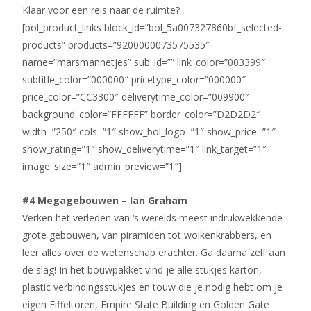
Klaar voor een reis naar de ruimte?
[bol_product_links block_id=”bol_5a007327860bf_selected-
products” products=”9200000073575535″
name=”marsmannetjes” sub_id=”” link_color=”003399″
subtitle_color=”000000″ pricetype_color=”000000″
price_color=”CC3300″ deliverytime_color=”009900″
background_color=”FFFFFF” border_color=”D2D2D2″
width=”250″ cols=”1″ show_bol_logo=”1″ show_price=”1″
show_rating=”1″ show_deliverytime=”1″ link_target=”1″
image_size=”1″ admin_preview=”1″]
#4 Megagebouwen – Ian Graham
Verken het verleden van ‘s werelds meest indrukwekkende
grote gebouwen, van piramiden tot wolkenkrabbers, en
leer alles over de wetenschap erachter. Ga daarna zelf aan
de slag! In het bouwpakket vind je alle stukjes karton,
plastic verbindingsstukjes en touw die je nodig hebt om je
eigen Eiffeltoren, Empire State Building en Golden Gate