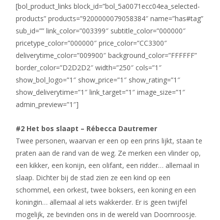
[bol_product_links block_id=”bol_5a0071ecc04ea_selected-
products” products=”9200000079058384″ name=”has#tag”
sub_id=”” link_color=”003399″ subtitle_color=”000000″
pricetype_color=”000000″ price_color=”CC3300″
deliverytime_color=”009900″ background_color=”FFFFFF”
border_color=”D2D2D2″ width=”250″ cols=”1″
show_bol_logo=”1″ show_price=”1″ show_rating=”1″
show_deliverytime=”1″ link_target=”1″ image_size=”1″
admin_preview=”1″]
#2 Het bos slaapt – Rébecca Dautremer
Twee personen, waarvan er een op een prins lijkt, staan te
praten aan de rand van de weg. Ze merken een vlinder op,
een kikker, een konijn, een olifant, een ridder… allemaal in
slaap. Dichter bij de stad zien ze een kind op een
schommel, een orkest, twee boksers, een koning en een
koningin… allemaal al iets wakkerder. Er is geen twijfel
mogelijk, ze bevinden ons in de wereld van Doornroosje.