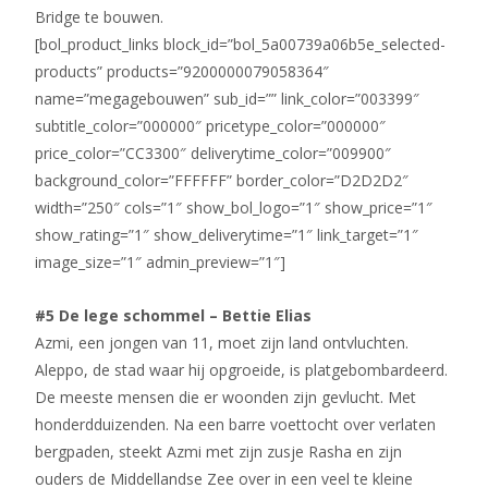
Bridge te bouwen.
[bol_product_links block_id=”bol_5a00739a06b5e_selected-
products” products=”9200000079058364″
name=”megagebouwen” sub_id=”” link_color=”003399″
subtitle_color=”000000″ pricetype_color=”000000″
price_color=”CC3300″ deliverytime_color=”009900″
background_color=”FFFFFF” border_color=”D2D2D2″
width=”250″ cols=”1″ show_bol_logo=”1″ show_price=”1″
show_rating=”1″ show_deliverytime=”1″ link_target=”1″
image_size=”1″ admin_preview=”1″]
#5 De lege schommel – Bettie Elias
Azmi, een jongen van 11, moet zijn land ontvluchten.
Aleppo, de stad waar hij opgroeide, is platgebombardeerd.
De meeste mensen die er woonden zijn gevlucht. Met
honderdduizenden. Na een barre voettocht over verlaten
bergpaden, steekt Azmi met zijn zusje Rasha en zijn
ouders de Middellandse Zee over in een veel te kleine