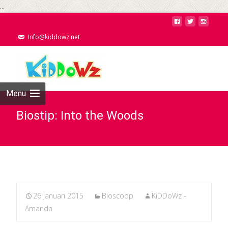
...
Info@kiddowz.net
Menu
Biostip: Into the Woods
26 januari 2015
Bioscoop
KiDDoWz -
Amanda