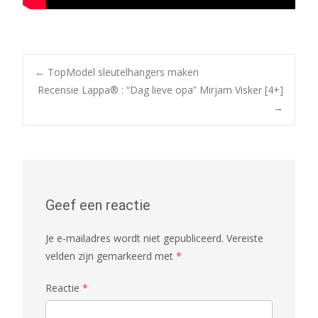
Bericht
←
TopModel sleutelhangers maken
Recensie Lappa® : “Dag lieve opa” Mirjam Visker [4+]
→
navigatie
Geef een reactie
Je e-mailadres wordt niet gepubliceerd.
Vereiste
velden zijn gemarkeerd met
*
Reactie
*