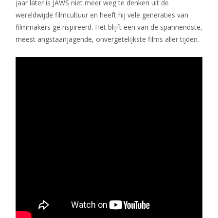
jaar later is JAWS niet meer weg te denken uit de
wereldwijde filmcultuur en heeft hij vele generaties van
filmmakers geïnspireerd. Het blijft een van de spannendste,
meest angstaanjagende, onvergetelijkste films aller tijden.