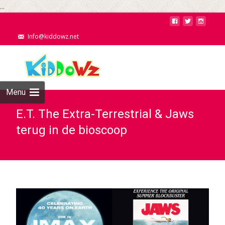
...
Info@kiddowz.net
Menu
E.T. The Extra-Terrestrial & Jaws
terug in de bioscoop