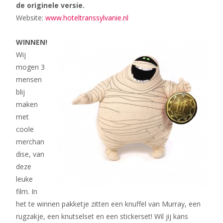
de originele versie.
Website:
www.hoteltranssylvanie.nl
WINNEN!
Wij
mogen 3
mensen
blij
maken
met
coole
merchan
dise, van
deze
leuke
film. In
het te winnen pakketje zitten een knuffel van Murray, een
rugzakje, een knutselset en een stickerset! Wil jij kans