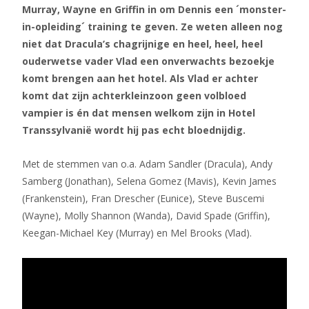
Murray, Wayne en Griffin in om Dennis een ´monster-
in-opleiding´ training te geven. Ze weten alleen nog
niet dat Dracula’s chagrijnige en heel, heel, heel
ouderwetse vader Vlad een onverwachts bezoekje
komt brengen aan het hotel. Als Vlad er achter
komt dat zijn achterkleinzoon geen volbloed
vampier is én dat mensen welkom zijn in Hotel
Transsylvanië wordt hij pas echt bloednijdig.
Met de stemmen van o.a. Adam Sandler (Dracula), Andy
Samberg (Jonathan), Selena Gomez (Mavis), Kevin James
(Frankenstein), Fran Drescher (Eunice), Steve Buscemi
(Wayne), Molly Shannon (Wanda), David Spade (Griffin),
Keegan-Michael Key (Murray) en Mel Brooks (Vlad).