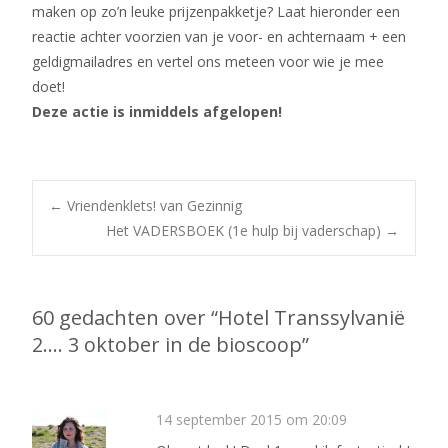
maken op zo’n leuke prijzenpakketje? Laat hieronder een
reactie achter voorzien van je voor- en achternaam + een
geldigmailadres en vertel ons meteen voor wie je mee
doet!
Deze actie is inmiddels afgelopen!
Bericht
←
Vriendenklets! van Gezinnig
Het VADERSBOEK (1e hulp bij vaderschap)
→
navigatie
60 gedachten over “
Hotel Transsylvanië
2…. 3 oktober in de bioscoop
”
14 september 2015 om 20:09