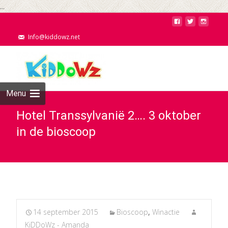
...
Info@kiddowz.net
Menu
Hotel Transsylvanië 2…. 3 oktober
in de bioscoop
14 september 2015
Bioscoop
,
Winactie
KiDDoWz - Amanda