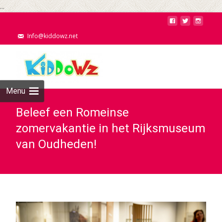
...
Info@kiddowz.net
Menu
Beleef een Romeinse
zomervakantie in het Rijksmuseum
van Oudheden!