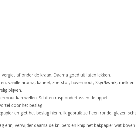
 vergiet af onder de kraan. Daarna goed uit laten lekken.
ren, vanille aroma, kaneel, zoetstof, havermout, Skyr/kwark, melk e
lig blijven.
ermout kan wellen. Schil en rasp ondertussen de appel.
ortel door het beslag
pier en giet het beslag hierin. Ik gebruik zelf een ronde, glazen sc
slag erin, verwijder daarna de knijpers en knip het bakpapier wat bove