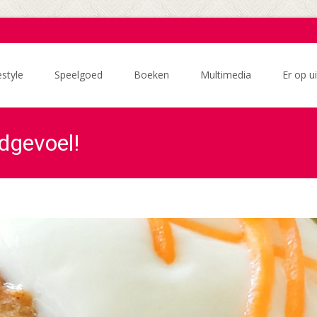
estyle
Speelgoed
Boeken
Multimedia
Er op ui
dgevoel!