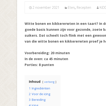
2 november 2021
Eten
,
Recepten
KiD
Witte bonen en kikkererwten in een taart? In de
goede basis kunnen zijn voor gezonde, zoete b
suikers. Dat scheelt toch flink met een gewoon 
van die witte bonen en kikkererwten proef je h
Voorbereiding: 20 minuten
In de oven: ca 45 minuten
Porties: 8 punten
Inhoud
verberg
1
Ingrediënten
2
Voor de icing
3
Bereiding
4
Icing