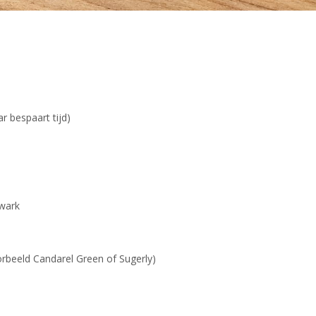
r bespaart tijd)
wark
oorbeeld Candarel Green of Sugerly)