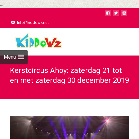
...
Info@kiddowz.net
Menu
Kerstcircus Ahoy: zaterdag 21 tot
en met zaterdag 30 december 2019