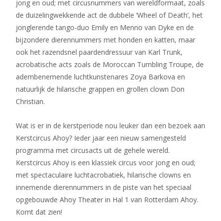
jong en oud; met circusnummers van wereldformaat, zoals
de duizelingwekkende act de dubbele ‘Wheel of Death’, het
jonglerende tango-duo Emily en Menno van Dyke en de
bijzondere dierennummers met honden en katten, maar
ook het razendsnel paardendressuur van Karl Trunk,
acrobatische acts zoals de Moroccan Tumbling Troupe, de
adembenemende luchtkunstenares Zoya Barkova en
natuurlijk de hilarische grappen en grollen clown Don
Christian.
Wat is er in de kerstperiode nou leuker dan een bezoek aan
Kerstcircus Ahoy? Ieder jaar een nieuw samengesteld
programma met circusacts uit de gehele wereld.
Kerstcircus Ahoy is een klassiek circus voor jong en oud;
met spectaculaire luchtacrobatiek, hilarische clowns en
innemende dierennummers in de piste van het speciaal
opgebouwde Ahoy Theater in Hal 1 van Rotterdam Ahoy.
Komt dat zien!