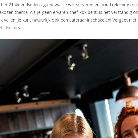
n het 21 diner. Bedenk goed wat je wilt serveren en houd rekening m
kozen thema. Als je geen ervaren chef-kok bent, is het verstandig o
 vallen. Je kunt natuurlijk ook een cateraar inschakelen! Vergeet nie
t-drinkers.