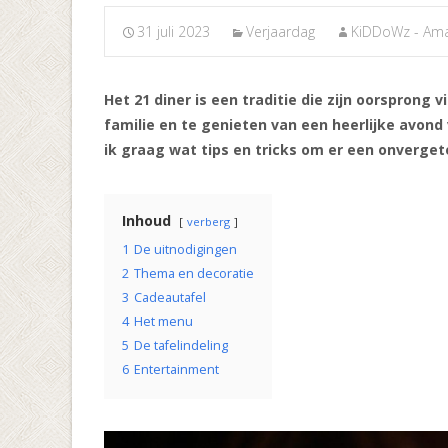
31 juli 2023
Verjaardag
KiDDoWz - Am
Het 21 diner is een traditie die zijn oorsprong
familie en te genieten van een heerlijke avond 
ik graag wat tips en tricks om er een onverget
Inhoud
verberg
1
De uitnodigingen
2
Thema en decoratie
3
Cadeautafel
4
Het menu
5
De tafelindeling
6
Entertainment