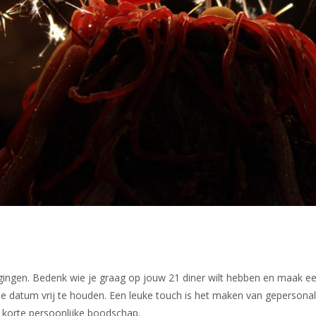
gingen. Bedenk wie je graag op jouw 21 diner wilt hebben en maak een
 datum vrij te houden. Een leuke touch is het maken van gepersonali
 korte persoonlijke boodschap.