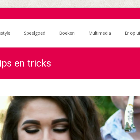
estyle
Speelgoed
Boeken
Multimedia
Er op ui
ips en tricks