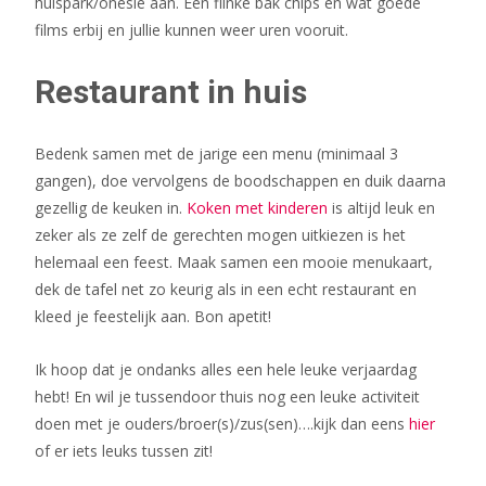
huispark/onesie aan. Een flinke bak chips en wat goede
films erbij en jullie kunnen weer uren vooruit.
Restaurant in huis
Bedenk samen met de jarige een menu (minimaal 3
gangen), doe vervolgens de boodschappen en duik daarna
gezellig de keuken in.
Koken met kinderen
is altijd leuk en
zeker als ze zelf de gerechten mogen uitkiezen is het
helemaal een feest. Maak samen een mooie menukaart,
dek de tafel net zo keurig als in een echt restaurant en
kleed je feestelijk aan. Bon apetit!
Ik hoop dat je ondanks alles een hele leuke verjaardag
hebt! En wil je tussendoor thuis nog een leuke activiteit
doen met je ouders/broer(s)/zus(sen)….kijk dan eens
hier
of er iets leuks tussen zit!