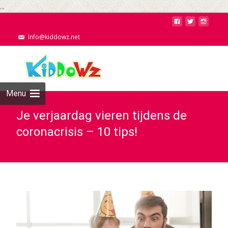
...
Info@kiddowz.net
Menu
Je verjaardag vieren tijdens de
coronacrisis – 10 tips!