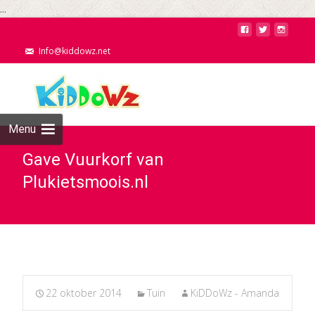
...
Info@kiddowz.net
Menu
Gave Vuurkorf van
Plukietsmoois.nl
22 oktober 2014
Tuin
KiDDoWz - Amanda