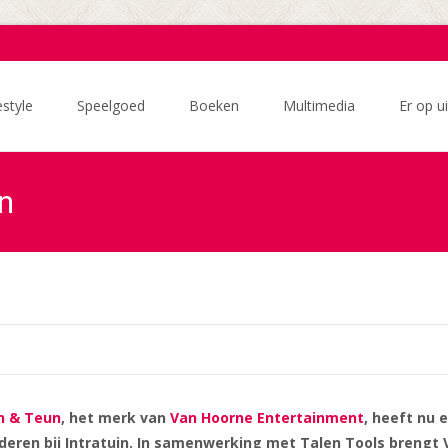
estyle
Speelgoed
Boeken
Multimedia
Er op ui
n
n & Teun
, het merk v
an
Van Hoorne Entertainment
, heeft nu 
deren bij Intratuin. In samenwerking met Talen Tools breng