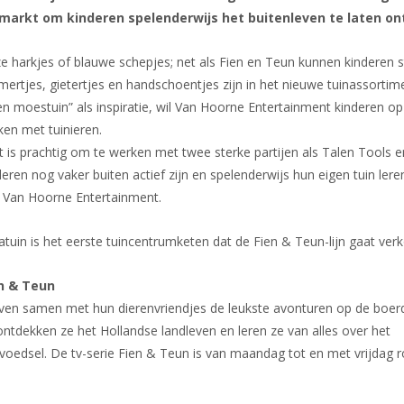
markt om kinderen spelenderwijs het buitenleven te laten o
e harkjes of blauwe schepjes; net als Fien en Teun kunnen kinderen s
ertjes, gietertjes en handschoentjes zijn in het nieuwe tuinassort
en moestuin” als inspiratie, wil Van Hoorne Entertainment kinderen o
en met tuinieren.
t is prachtig om te werken met twee sterke partijen als Talen Tools 
deren nog vaker buiten actief zijn en spelenderwijs hun eigen tuin le
 Van Hoorne Entertainment.
ratuin is het eerste tuincentrumketen dat de Fien & Teun-lijn gaat ver
n & Teun
leven samen met hun dierenvriendjes de leukste avonturen op de boerd
ntdekken ze het Hollandse landleven en leren ze van alles over het
voedsel. De tv-serie Fien & Teun is van maandag tot en met vrijdag 