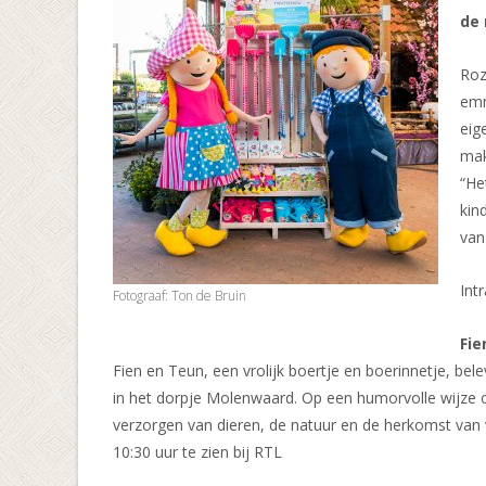
de 
Roz
emm
eig
mak
“He
kin
van
Int
Fotograaf: Ton de Bruin
Fie
Fien en Teun, een vrolijk boertje en boerinnetje, be
in het dorpje Molenwaard. Op een humorvolle wijze o
verzorgen van dieren, de natuur en de herkomst van 
10:30 uur te zien bij RTL