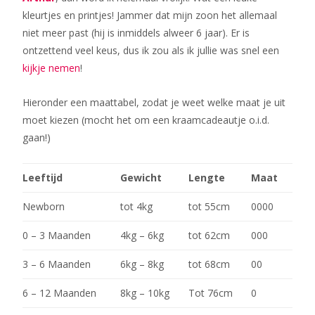
kleurtjes en printjes! Jammer dat mijn zoon het allemaal
niet meer past (hij is inmiddels alweer 6 jaar). Er is
ontzettend veel keus, dus ik zou als ik jullie was snel een
kijkje nemen
!
Hieronder een maattabel, zodat je weet welke maat je uit
moet kiezen (mocht het om een kraamcadeautje o.i.d.
gaan!)
Leeftijd
Gewicht
Lengte
Maat
Newborn
tot 4kg
tot 55cm
0000
0 – 3 Maanden
4kg – 6kg
tot 62cm
000
3 – 6 Maanden
6kg – 8kg
tot 68cm
00
6 – 12 Maanden
8kg – 10kg
Tot 76cm
0