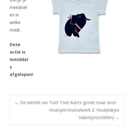
meedoet
en in
welke
maat.
Deze
actie is
inmiddel
s
afgelopen!
Bericht
←
De wereld van Toet Toet Auto’s groeit maar door
Houtspel knutselwerk 2: Houtplakjes
Valentijnsschilderij
→
navigatie