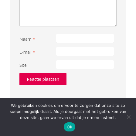
Naam
*
E-mail
*
Site
Deze site gebruikt Akismet om spam te verminderen.
We gebruiken cookies om ervoor te zorgen dat onze site zo
soepel mogelijk draait. Als je doorgaat met het gebruiken van
Bekijk hoe je reactie gegevens worden verwerkt
.
deze site, gaan we ervan uit dat je ermee instemt.
Ok