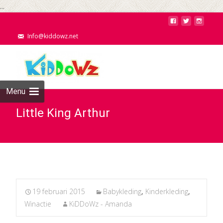
...
Info@kiddowz.net
Menu
Little King Arthur
19 februari 2015
Babykleding
,
Kinderkleding
,
Winactie
KiDDoWz - Amanda