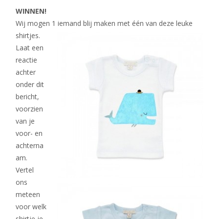
WINNEN!
Wij mogen 1 iemand blij maken met één van deze leuke
shirtjes.
Laat een
reactie
achter
onder dit
bericht,
voorzien
van je
voor- en
achterna
am.
Vertel
ons
meteen
voor welk
shirtje je