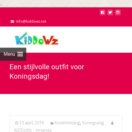
...
Info@kiddowz.net
Menu
Een stijlvolle outfit voor
Koningsdag!
10 april 2018
Kinderkleding
,
Koningsdag
KiDDoWz - Amanda