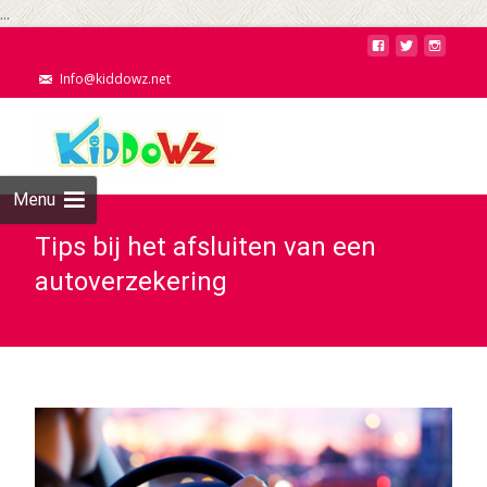
...
Info@kiddowz.net
Menu
Tips bij het afsluiten van een
autoverzekering