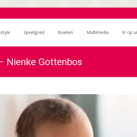
estyle
Speelgoed
Boeken
Multimedia
Er op ui
– Nienke Gottenbos