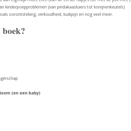
an kinderpoepproblemen (van pindakaasluiers tot konijnenkeutels)
zoals oorontsteking, verkoudheid, buikpijn en nog veel meer.
t boek?
angerschap
ioom (en een baby)