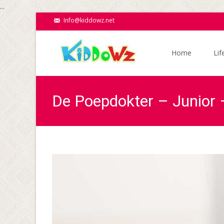
...
Info@kiddowz.net
Ga
naar
Home
Lif
de
inhoud
De Poepdokter – Junior 