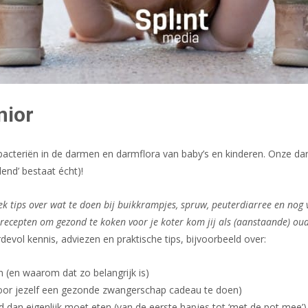
nior
e bacteriën in de darmen en darmflora van baby’s en kinderen. Onze da
end’ bestaat écht)!
boek tips over wat te doen bij buikkrampjes, spruw, peuterdiarree en nog
recepten om gezond te koken voor je koter kom jij als (aanstaande) oude
devol kennis, adviezen en praktische tips, bijvoorbeeld over:
 (en waarom dat zo belangrijk is)
door jezelf een gezonde zwangerschap cadeau te doen)
d dan eigenlijk moet eten (van de eerste hapjes tot ‘met de pot mee’)