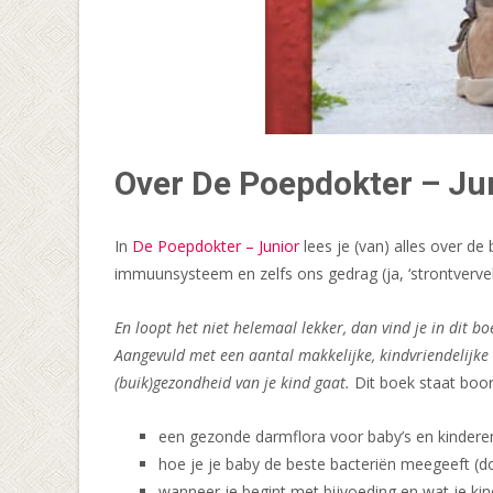
Over De Poepdokter – Ju
In
De Poepdokter – Junior
lees je (van) alles over d
immuunsysteem en zelfs ons gedrag (ja, ‘strontvervel
En loopt het niet helemaal lekker, dan vind je in dit 
Aangevuld met een aantal makkelijke, kindvriendelijke 
(buik)gezondheid van je kind gaat.
Dit boek staat boor
een gezonde darmflora voor baby’s en kinderen
hoe je je baby de beste bacteriën meegeeft (
wanneer je begint met bijvoeding en wat je kin