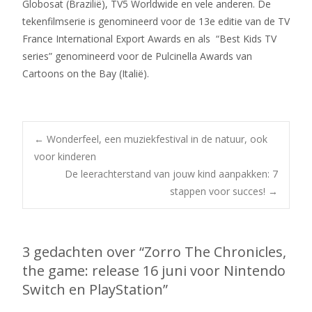
Globosat (Brazilië), TV5 Worldwide en vele anderen. De
tekenfilmserie is genomineerd voor de 13
e
editie van de TV
France International Export Awards
en als “Best Kids TV
series” genomineerd voor de Pulcinella Awards van
Cartoons on the Bay (Italië).
Bericht
←
Wonderfeel, een muziekfestival in de natuur, ook
voor kinderen
De leerachterstand van jouw kind aanpakken: 7
navigatie
stappen voor succes!
→
3 gedachten over “
Zorro The Chronicles,
the game: release 16 juni voor Nintendo
Switch en PlayStation
”