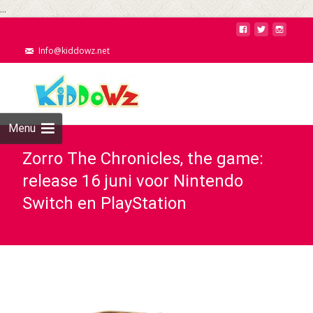
...
Info@kiddowz.net
Menu
Zorro The Chronicles, the game:
release 16 juni voor Nintendo
Switch en PlayStation