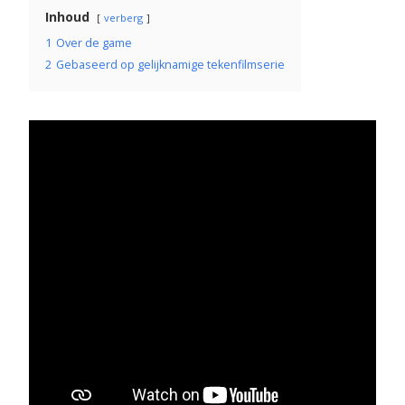
Inhoud
verberg
1
Over de game
2
Gebaseerd op gelijknamige tekenfilmserie