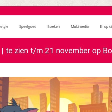
estyle
Speelgoed
Boeken
Multimedia
Er op ui
 | te zien t/m 21 november op 