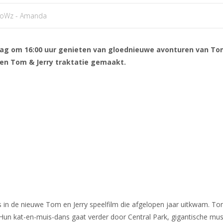
oWz - Amanda
dag om 16:00 uur genieten van gloednieuwe avonturen van Tom 
een Tom & Jerry traktatie gemaakt.
 in de nieuwe Tom en Jerry speelfilm die afgelopen jaar uitkwam. Tom
. Hun kat-en-muis-dans gaat verder door Central Park, gigantische m