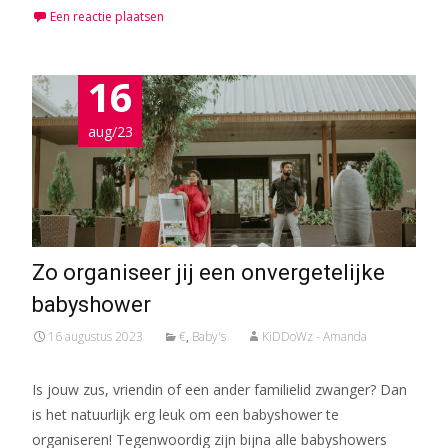
Een reactie plaatsen
16
aug/23
Zo organiseer jij een onvergetelijke
babyshower
16 augustus 2023
€
,
Baby's
KiDDoWz - Amanda
Is jouw zus, vriendin of een ander familielid zwanger? Dan
is het natuurlijk erg leuk om een babyshower te
organiseren! Tegenwoordig zijn bijna alle babyshowers