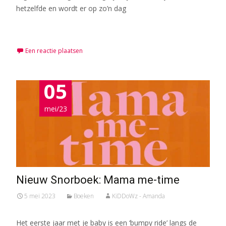
hetzelfde en wordt er op zo’n dag
Meer lezen…
Een reactie plaatsen
05
mei/23
Nieuw Snorboek: Mama me-time
5 mei 2023
Boeken
KiDDoWz - Amanda
Het eerste jaar met je baby is een ‘bumpy ride’ langs de