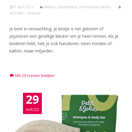
7 april 2023
Boeken
,
Gezondheid
,
Informatieve boeken
KiDDoWz - Amanda
Je bent in verwachting, je kindje is net geboren of
jejunioren een gezellige kleuter om je heen rennen. Als je
kinderen hebt, heb je ook huisdieren. Geen honden of
katten, maar miljarden
Meer lezen…
Alle 29 reacties bekijken
29
mrt/23