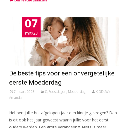
Een reactie plaatsen
07
mrt/23
De beste tips voor een onvergetelijke
eerste Moederdag
7 maart 2023
€
,
Feestdagen
,
Moederdag
KiDDoWz -
Amanda
Hebben jullie het afgelopen jaar een kindje gekregen? Dan
is dit ook het jaar geweest waarin jullie voor het eerst
ouders werden. Een grote verandering. Niets is meer