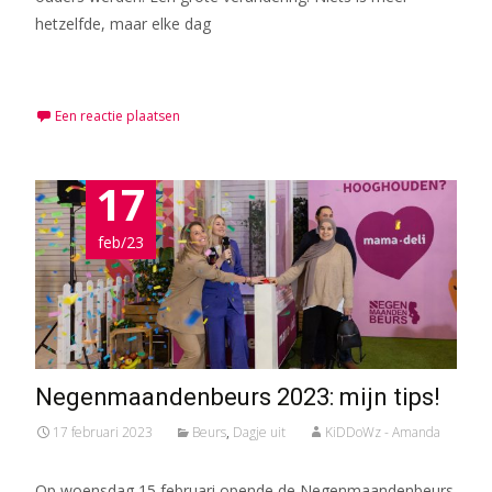
hetzelfde, maar elke dag
Meer lezen…
Een reactie plaatsen
17
feb/23
Negenmaandenbeurs 2023: mijn tips!
17 februari 2023
Beurs
,
Dagje uit
KiDDoWz - Amanda
Op woensdag 15 februari opende de Negenmaandenbeurs