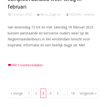
februari
16 januari 2023
Beurs
,
Dagje uit
KiDDoWz - Amanda
Van woensdag 15 tot en met zaterdag 18 februari 2023
kunnen aanstaande en kersverse ouders weer op de
Negenmaandenbeurs in RAI Amsterdam terecht voor
inspiratie, informatie en een heerlijk dagje uit. Met
Meer lezen…
Alle 5 reacties bekijken
Berichten
« Vorige
1
2
3
4
5
…
18
Volgende »