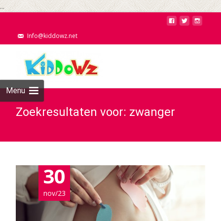
...
Info@kiddowz.net
Menu
Zoekresultaten voor: zwanger
30
nov/23