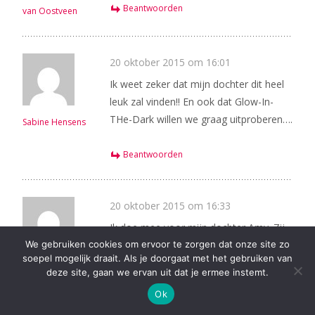
Beantwoorden
van Oostveen
20 oktober 2015 om 16:01
Ik weet zeker dat mijn dochter dit heel
leuk zal vinden!! En ook dat Glow-In-
THe-Dark willen we graag uitproberen….
Sabine Hensens
Beantwoorden
20 oktober 2015 om 16:33
Ik doe mee voor mijn dochter Amy. Zij
We gebruiken cookies om ervoor te zorgen dat onze site zo
vindt knoeien met zand echt geweldig.
soepel mogelijk draait. Als je doorgaat met het gebruiken van
Sabine
deze site, gaan we ervan uit dat je ermee instemt.
Beantwoorden
Ok