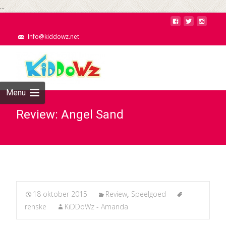
...
Info@kiddowz.net
Menu
Review: Angel Sand
18 oktober 2015
Review
,
Speelgoed
renske
KiDDoWz - Amanda