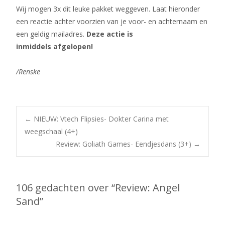
Wij mogen 3x dit leuke pakket weggeven. Laat hieronder
een reactie achter voorzien van je voor- en achternaam en
een geldig mailadres.
Deze actie is
inmiddels afgelopen!
/Renske
Bericht
←
NIEUW: Vtech Flipsies- Dokter Carina met
weegschaal (4+)
Review: Goliath Games- Eendjesdans (3+)
→
navigatie
106 gedachten over “
Review: Angel
Sand
”