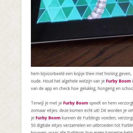
hem bijvoorbeeld een kopje thee met honing geven, d
oude. Houd het algehele welzijn van je
Furby Boom
i
van de app en check hoe gelukkig, hongerig en schoo
Terwijl je met je
Furby Boom
speelt en hem verzorgt, 
zomaar eitjes: deze komen echt uit! Dit worden je virtu
je
Furby Boom
kunnen de Furblings voeden, verzorg
50 digitale eitjes verzamelen en uitbroeden tot Furbli
bouwen, waar alle Furblings hun eigen kamertje hebben