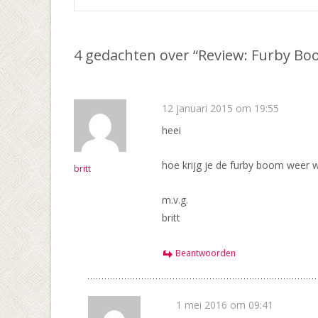
Bericht
navigatie
4 gedachten over “
Review: Furby Bo
12 januari 2015 om 19:55
heei
hoe krijg je de furby boom weer w
britt
m.v.g.
britt
Beantwoorden
1 mei 2016 om 09:41