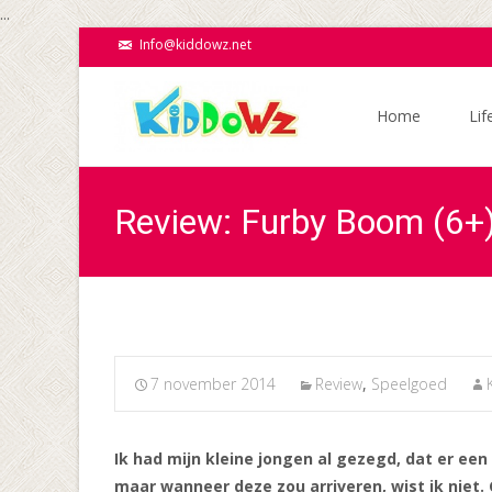
...
Info@kiddowz.net
Ga
naar
Home
Lif
de
inhoud
Review: Furby Boom (6+
7 november 2014
Review
,
Speelgoed
Ik had mijn kleine jongen al gezegd, dat er een
maar wanneer deze zou arriveren, wist ik niet. 