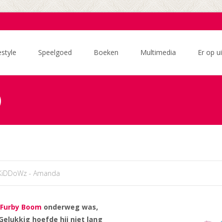
estyle
Speelgoed
Boeken
Multimedia
Er op ui
)
KiDDoWz - Amanda
Furby Boom
onderweg was,
Gelukkig hoefde hij niet lang