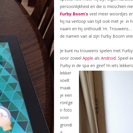
persoonlijkheid en die is misschien ni
Furby Boom’s
veel meer woordjes en z
hij na verloop van tijd ook met je in 
naam en hij onthoudt ‘m. Trouwens…
de namen van al zijn Furby Boom vrie
Je kunt nu trouwens spelen met Furb
voor zowel
Apple
als
Android
. Speel 
Furby in de spa en geef ‘m iets
lekkers
lekker
voelt
maak
je een
röntge
n foto
voor
grondi
g