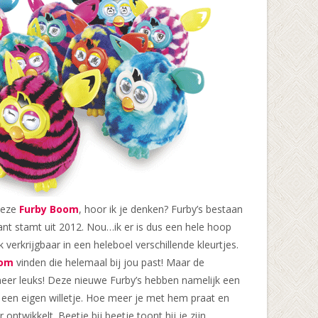
deze
Furby Boom
, hoor ik je denken? Furby’s bestaan
riant stamt uit 2012. Nou…ik er is dus een hele hoop
k verkrijgbaar in een heleboel verschillende kleurtjes.
oom
vinden die helemaal bij jou past! Maar de
eer leuks! Deze nieuwe Furby’s hebben namelijk een
n een eigen willetje. Hoe meer je met hem praat en
 ontwikkelt. Beetje bij beetje toont hij je zijn