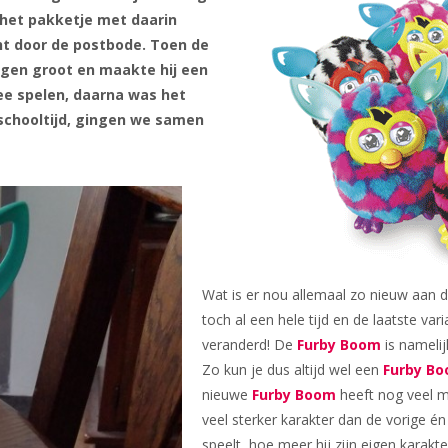
 het pakketje met daarin
ht door de postbode. Toen de
ogen groot en maakte hij een
ee spelen, daarna was het
 schooltijd, gingen we samen
Wat is er nou allemaal zo nieuw aan 
toch al een hele tijd en de laatste va
veranderd! De
Furby Boom
is namelij
Zo kun je dus altijd wel een
Furby B
nieuwe
Furby Boom
heeft nog veel m
veel sterker karakter dan de vorige é
speelt, hoe meer hij zijn eigen karakter