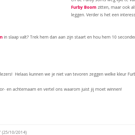
Furby Boom
zitten, maar ook al
leggen. Verder is het een intere
om
in slaap valt? Trek hem dan aan zijn staart en hou hem 10 seconden
ers! Helaas kunnen we je niet van tevoren zeggen welke kleur Furb
oor- en achternaam en vertel ons waarom juist jij moet winnen!
’ (25/10/2014)