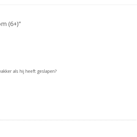
om (6+)
”
akker als hij heeft geslapen?