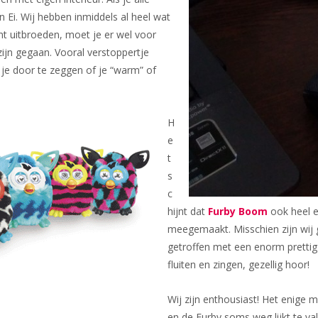
n Ei. Wij hebben inmiddels al heel wat
nt uitbroeden, moet je er wel voor
ijn gegaan. Vooral verstoppertje
 je door te zeggen of je “warm” of
H
e
t
s
c
hijnt dat
Furby Boom
ook heel e
meegemaakt. Misschien zijn wij 
getroffen met een enorm prettig
fluiten en zingen, gezellig hoor!
Wij zijn enthousiast! Het enige 
en de Furby soms weg lijkt te va