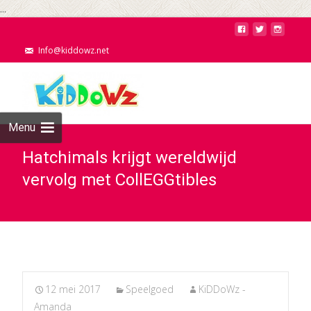
...
Info@kiddowz.net
Menu
Hatchimals krijgt wereldwijd
vervolg met CollEGGtibles
12 mei 2017
Speelgoed
KiDDoWz -
Amanda