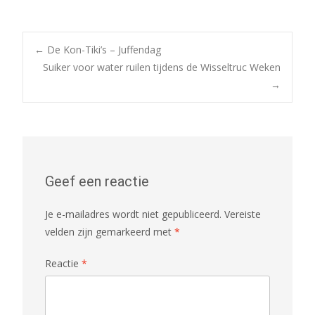
Bericht
←
De Kon-Tiki’s – Juffendag
Suiker voor water ruilen tijdens de Wisseltruc Weken
→
navigatie
Geef een reactie
Je e-mailadres wordt niet gepubliceerd.
Vereiste
velden zijn gemarkeerd met
*
Reactie
*