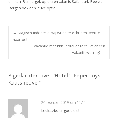
drinken. Ben je gek op dieren…dan is Safaripark Beekse
Bergen ook een leuke optie!
Bericht
←
Magisch Indonesië: wij willen er echt een keertje
naartoe!
Vakantie met kids: hotel of toch liever een
navigatie
vakantiewoning?
→
3 gedachten over “
Hotel ‘t Peperhuys,
Kaatsheuvel
”
24 februari 2019 om 11:11
Leuk…ziet er goed uit!!