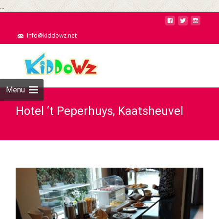
...
Info@kiddowz.net
Menu
Hotel ‘t Peperhuys, Kaatsheuvel