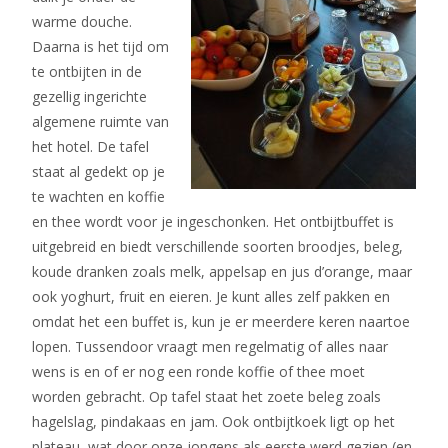
warme douche.
Daarna is het tijd om
te ontbijten in de
gezellig ingerichte
algemene ruimte van
het hotel. De tafel
staat al gedekt op je
te wachten en koffie
en thee wordt voor je ingeschonken. Het ontbijtbuffet is
uitgebreid en biedt verschillende soorten broodjes, beleg,
koude dranken zoals melk, appelsap en jus d’orange, maar
ook yoghurt, fruit en eieren. Je kunt alles zelf pakken en
omdat het een buffet is, kun je er meerdere keren naartoe
lopen. Tussendoor vraagt men regelmatig of alles naar
wens is en of er nog een ronde koffie of thee moet
worden gebracht. Op tafel staat het zoete beleg zoals
hagelslag, pindakaas en jam. Ook ontbijtkoek ligt op het
plateau, wat door onze jongens als eerste werd gezien (en