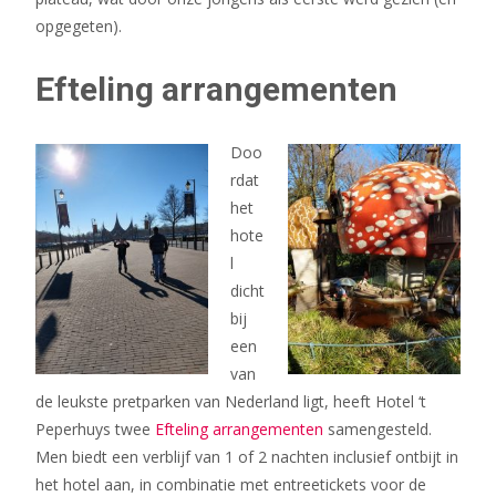
opgegeten).
Efteling arrangementen
Doo
rdat
het
hote
l
dicht
bij
een
van
de leukste pretparken van Nederland ligt, heeft Hotel ‘t
Peperhuys twee
Efteling arrangementen
samengesteld.
Men biedt een verblijf van 1 of 2 nachten inclusief ontbijt in
het hotel aan, in combinatie met entreetickets voor de