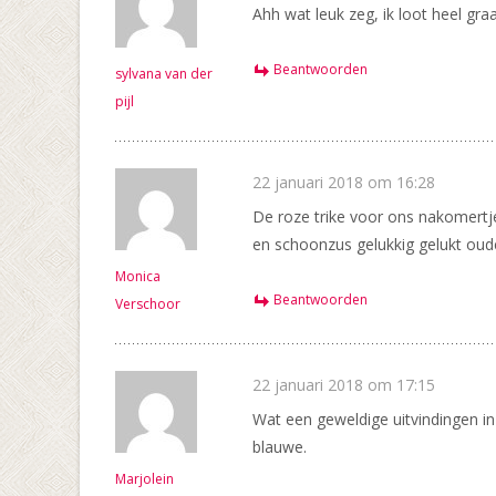
Ahh wat leuk zeg, ik loot heel gr
Beantwoorden
sylvana van der
pijl
22 januari 2018 om 16:28
De roze trike voor ons nakomertje 
en schoonzus gelukkig gelukt oude
Monica
Beantwoorden
Verschoor
22 januari 2018 om 17:15
Wat een geweldige uitvindingen in
blauwe.
Marjolein