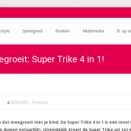
estyle
Speelgoed
Boeken
Multimedia
Er op ui
groeit: Super Trike 4 in 1!
h
KiDDoWz - Amanda
t meegroeit met je kind. De Super Trike 4 in 1 is een mooi f
en natuurlijk). Uiteindelijk groeit de Super Trike uit tot