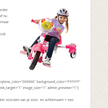
verder
af nu
zomaar
 ook
iverytime_color=”009900″ background_color=”FFFFFF”
ink_target=”1″ image_size=”1″ admin_preview=”1″]
chter voorzien van je voor- en achternaam + een