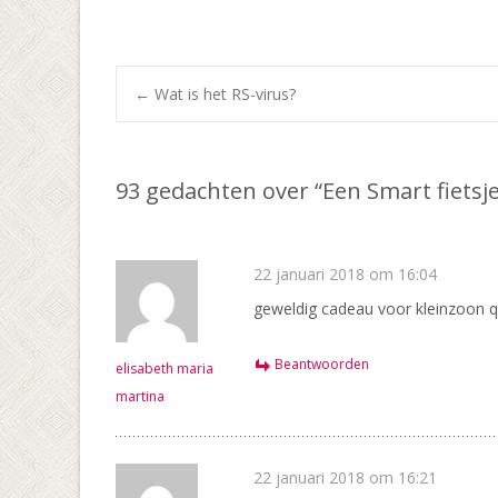
Bericht
←
Wat is het RS-virus?
navigatie
93 gedachten over “
Een Smart fietsje
22 januari 2018 om 16:04
geweldig cadeau voor kleinzoon 
Beantwoorden
elisabeth maria
martina
22 januari 2018 om 16:21