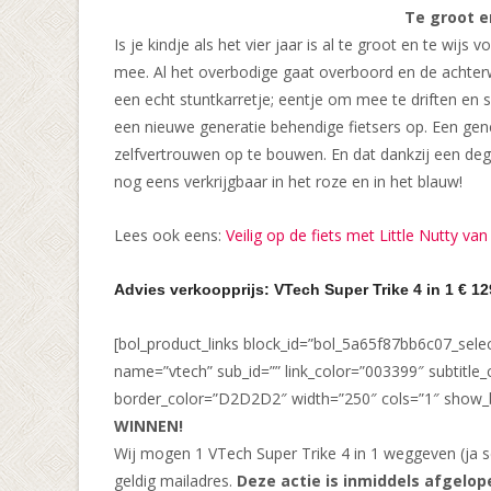
Te groot e
Is je kindje als het vier jaar is al te groot en te wij
mee. Al het overbodige gaat overboord en de achterwi
een echt stuntkarretje; eentje om mee te driften en s
een nieuwe generatie behendige fietsers op. Een gener
zelfvertrouwen op te bouwen. En dat dankzij een degel
nog eens verkrijgbaar in het roze en in het blauw!
Lees ook eens:
Veilig op de fiets met Little Nutty va
Advies verkoopprijs: VTech Super Trike 4 in 1 € 12
[bol_product_links block_id=”bol_5a65f87bb6c07_s
name=”vtech” sub_id=”” link_color=”003399″ subtitl
border_color=”D2D2D2″ width=”250″ cols=”1″ show_bo
WINNEN!
Wij mogen 1 VTech Super Trike 4 in 1 weggeven (ja se
geldig mailadres.
Deze actie is inmiddels afgelop