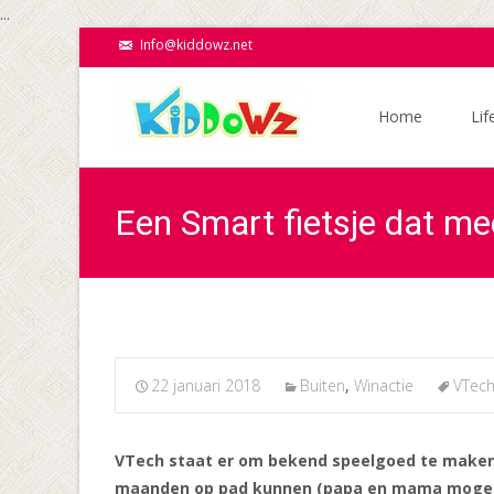
...
Info@kiddowz.net
Ga
naar
Home
Lif
de
inhoud
Een Smart fietsje dat mee
22 januari 2018
Buiten
,
Winactie
VTec
VTech staat er om bekend speelgoed te maken da
maanden op pad kunnen (papa en mama mogen duw