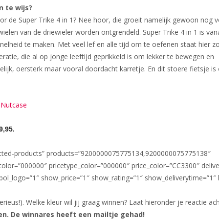
n te wijs?
s voor de Super Trike 4 in 1? Nee hoor, die groeit namelijk gewoon nog 
elen van de driewieler worden ontgrendeld. Super Trike 4 in 1 is van
nelheid te maken. Met veel lef en alle tijd om te oefenen staat hier 
atie, die al op jonge leeftijd geprikkeld is om lekker te bewegen en
ijk, oersterk maar vooral doordacht karretje. En dit stoere fietsje is
n Nutcase
9,95.
elected-products” products=”9200000075775134,9200000075775138″
e_color=”000000″ pricetype_color=”000000″ price_color=”CC3300″ del
l_logo=”1″ show_price=”1″ show_rating=”1″ show_deliverytime=”1″ l
rieus!). Welke kleur wil jij graag winnen? Laat hieronder je reactie a
en. De winnares heeft een mailtje gehad!