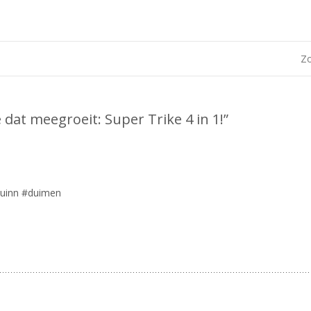
Zo
 dat meegroeit: Super Trike 4 in 1!
”
quinn #duimen