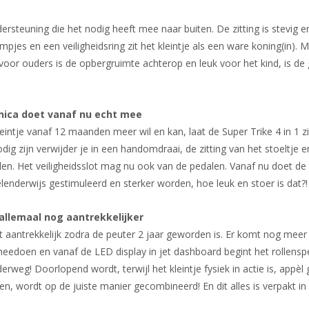
dersteuning die het nodig heeft mee naar buiten. De zitting is stevig
pjes en een veiligheidsring zit het kleintje als een ware koning(in). M
voor ouders is de opbergruimte achterop en leuk voor het kind, is de 
nica doet vanaf nu echt mee
leintje vanaf 12 maanden meer wil en kan, laat de Super Trike 4 in 1
dig zijn verwijder je in een handomdraai, de zitting van het stoeltje 
llen. Het veiligheidsslot mag nu ook van de pedalen. Vanaf nu doet d
lenderwijs gestimuleerd en sterker worden, hoe leuk en stoer is dat?!
allemaal nog aantrekkelijker
 aantrekkelijk zodra de peuter 2 jaar geworden is. Er komt nog meer 
eedoen en vanaf de LED display in jet dashboard begint het rollenspel
derweg! Doorlopend wordt, terwijl het kleintje fysiek in actie is, app
en, wordt op de juiste manier gecombineerd! En dit alles is verpakt in 