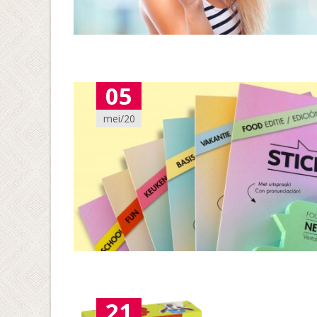
05
mei/20
21