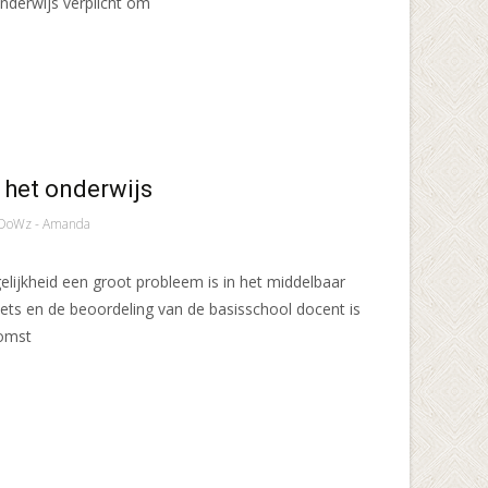
nderwijs verplicht om
 het onderwijs
DoWz - Amanda
elijkheid een groot probleem is in het middelbaar
oets en de beoordeling van de basisschool docent is
komst