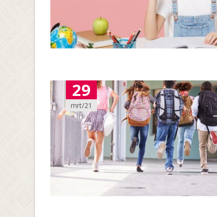
29
mrt/21