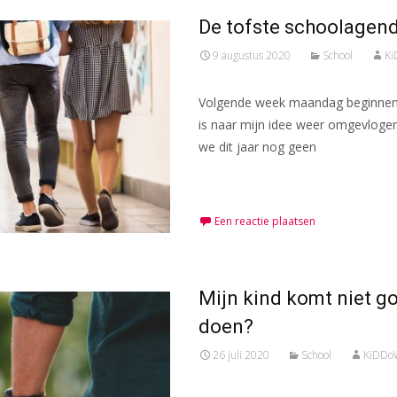
De tofste schoolagend
9 augustus 2020
School
Ki
Volgende week maandag beginnen 
is naar mijn idee weer omgevlogen
we dit jaar nog geen
Meer lezen…
Een reactie plaatsen
Mijn kind komt niet g
doen?
26 juli 2020
School
KiDDo