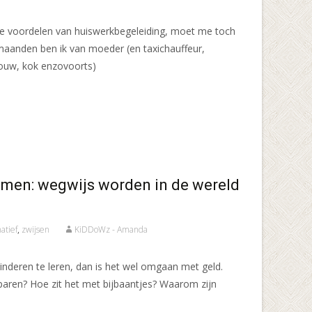
r de voordelen van huiswerkbegeleiding, moet me toch
 maanden ben ik van moeder (en taxichauffeur,
ouw, kok enzovoorts)
amen: wegwijs worden in de wereld
atief
,
zwijsen
KiDDoWz - Amanda
 kinderen te leren, dan is het wel omgaan met geld.
aren? Hoe zit het met bijbaantjes? Waarom zijn