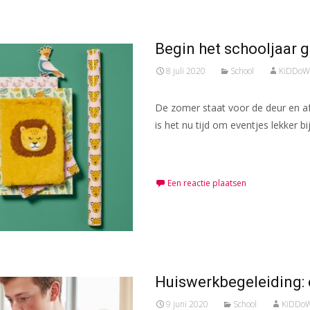
Begin het schooljaar
8 juli 2020
School
KiDDoW
De zomer staat voor de deur en a
is het nu tijd om eventjes lekker 
Meer lezen…
Een reactie plaatsen
Huiswerkbegeleiding: 
9 juni 2020
School
KiDDoW