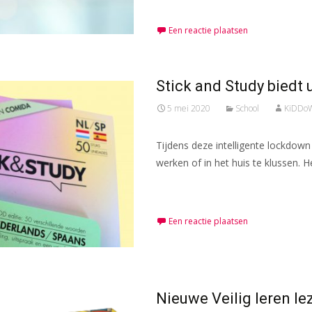
Een reactie plaatsen
Stick and Study biedt u
5 mei 2020
School
KiDDoW
Tijdens deze intelligente lockdown i
werken of in het huis te klussen. H
Meer lezen…
Een reactie plaatsen
Nieuwe Veilig leren le