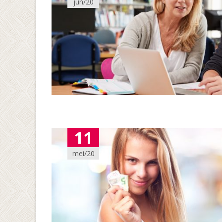
jun/20
11
mei/20