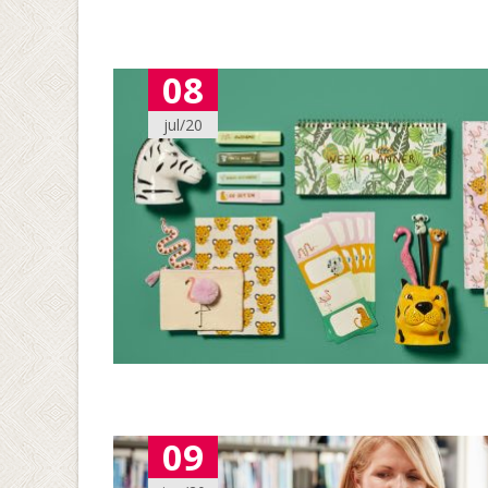
08
jul/20
09