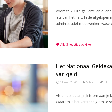
Voordat ik jullie ga vertellen ove
iets van het hart. In de afgelopen
administratief medewerker, wasvr
Meer lezen…
Alle 3 reacties bekijken
Het Nationaal Geldex
van geld
11 mei 2020
School
inform
Als er iets belangrijk is om aan je
Waarom is het verstandig om te sp
Meer lezen…