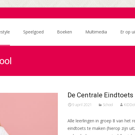
estyle
Speelgoed
Boeken
Multimedia
Er op ui
ool
De Centrale Eindtoets
9 april 2021
School
KiDDo
Alle leerlingen in groep 8 van het r
eindtoets te maken (hierop zijn ui