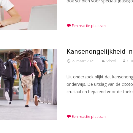
ook scholen voor speciaal (basis)o
Meer lezen…
Een reactie plaatsen
Kansenongelijkheid in
29 maart 2021
School
KiD
Uit onderzoek blijkt dat kansenong
onderwijs. De uitslag van de citot
cruciaal en bepalend voor de toe
Meer lezen…
Een reactie plaatsen