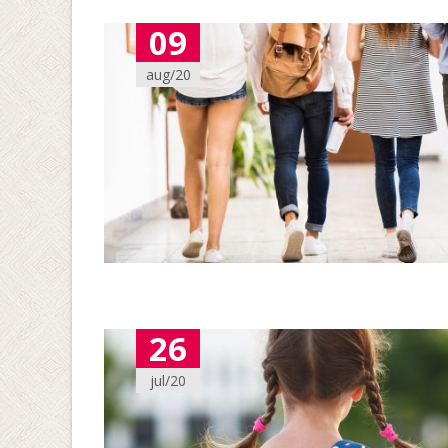
09
aug/20
26
jul/20