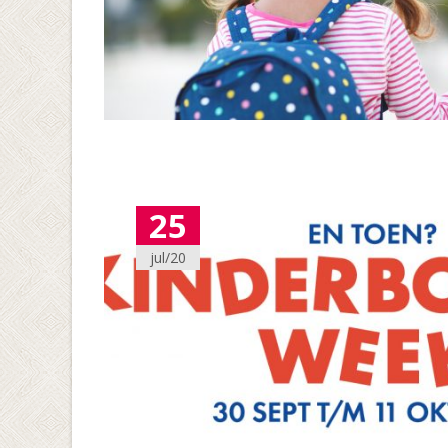
25
jul/20