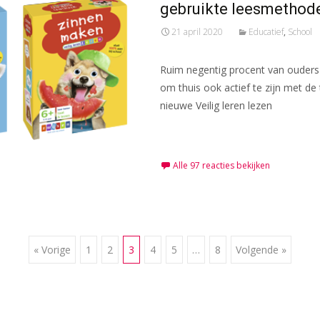
gebruikte leesmethod
21 april 2020
Educatief
,
School
Ruim negentig procent van ouders 
om thuis ook actief te zijn met de 
nieuwe Veilig leren lezen
Meer lezen…
Alle 97 reacties bekijken
« Vorige
1
2
3
4
5
…
8
Volgende »