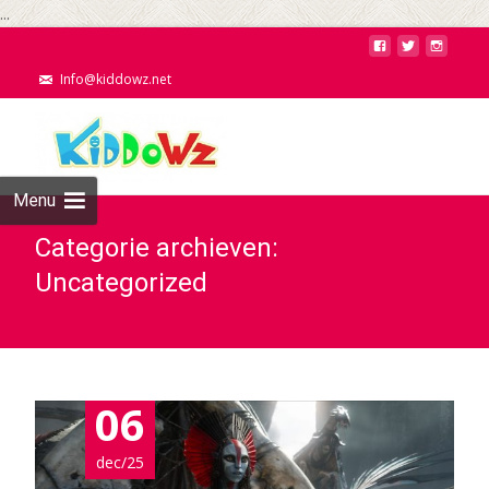
...
Info@kiddowz.net
Menu
Categorie archieven:
Uncategorized
06
dec/25