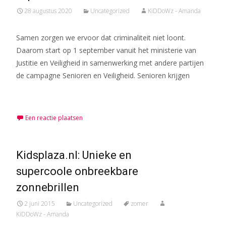
28 augustus 2020
Uncategorized
KiDDoWz - Amanda
Samen zorgen we ervoor dat criminaliteit niet loont.
Daarom start op 1 september vanuit het ministerie van
Justitie en Veiligheid in samenwerking met andere partijen
de campagne Senioren en Veiligheid. Senioren krijgen
Meer lezen…
Een reactie plaatsen
Kidsplaza.nl: Unieke en
supercoole onbreekbare
zonnebrillen
2 juni 2015
Uncategorized
zomer
KiDDoWz - Amanda