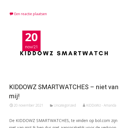
Meer lezen…
Een reactie plaatsen
20
nov/21
KIDDOWZ SMARTWATCHES – niet van
mij!
20 november 2021
Uncategorized
KiDDoWz - Amanda
De KIDDOWZ SMARTWATCHES, te vinden op bol.com zijn
niet van mij! Ik ben dus niet aansprakelijk voor de verkoop