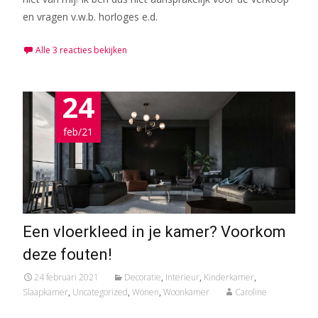
en vragen v.w.b. horloges e.d.
Alle 3 reacties bekijken
24
feb/21
Een vloerkleed in je kamer? Voorkom
deze fouten!
24 februari 2021
Decoratie
,
Interieur
,
Kinderkamer
,
Slaapkamer
,
Uncategorized
,
Wonen
,
Woonkamer
Caroline