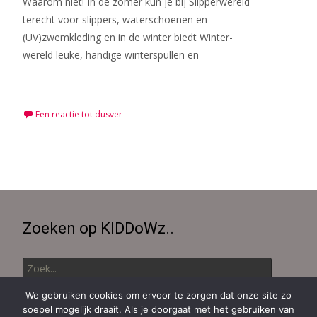
Waarom niet! In de zomer kun je bij Slipperwereld
terecht voor slippers, waterschoenen en
(UV)zwemkleding en in de winter biedt Winter-
wereld leuke, handige winterspullen en
Meer lezen…
Een reactie tot dusver
Zoeken op KIDDoWz..
Zoek
naar:
We gebruiken cookies om ervoor te zorgen dat onze site zo
soepel mogelijk draait. Als je doorgaat met het gebruiken van