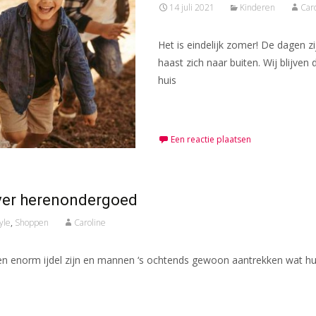
14 juli 2021
Kinderen
Car
Het is eindelijk zomer! De dagen z
haast zich naar buiten. Wij blijven
huis
Meer lezen…
Een reactie plaatsen
over herenondergoed
tyle
,
Shoppen
Caroline
n enorm ijdel zijn en mannen ‘s ochtends gewoon aantrekken wat hun