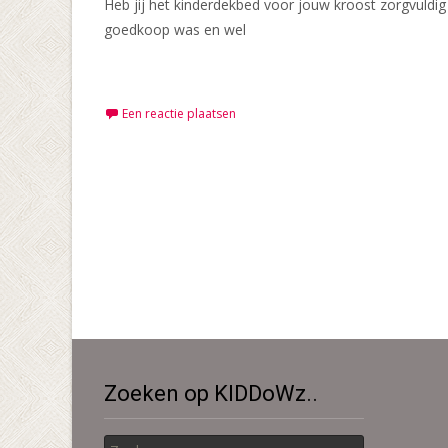
Heb jij het kinderdekbed voor jouw kroost zorgvuldig
goedkoop was en wel
Meer lezen…
Een reactie plaatsen
Berichten
navigatie
Zoeken op KIDDoWz..
Zoek