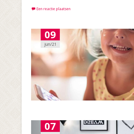
Een reactie plaatsen
09
jun/21
07