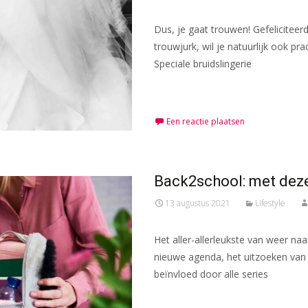
Dus, je gaat trouwen! Gefeliciteer
trouwjurk, wil je natuurlijk ook pr
Speciale bruidslingerie
Meer lezen…
Een reactie plaatsen
Back2school: met deze 
13 augustus 2021
Lifestyle
Het aller-allerleukste van weer na
nieuwe agenda, het uitzoeken van 
beïnvloed door alle series
Meer lezen…