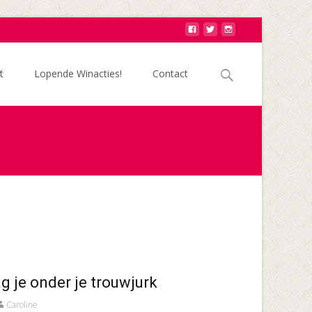
Zoek
t
Lopende Winacties!
Contact
naar:
ag je onder je trouwjurk
Caroline