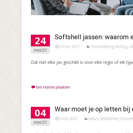
Softshell jassen: waarom 
24
24 mei 2021
Dameskleding
,
Kleding
,
Li
mei/21
Dat niet elke jas geschikt is voor elke regio of elk t
Meer lezen…
Een reactie plaatsen
Waar moet je op letten bi
04
4 mei 2021
Baby's
,
Babykamer
,
Dreum
mei/21