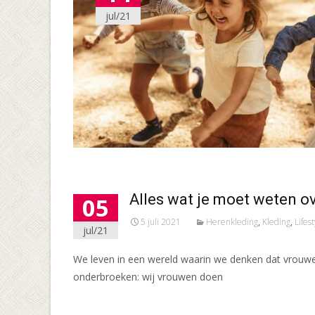
jul/21
Alles wat je moet weten 
05
5 juli 2021
Herenkleding
,
Kleding
,
Lifes
jul/21
We leven in een wereld waarin we denken dat vrouwe
onderbroeken: wij vrouwen doen
Meer lezen…