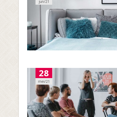
jun/21
28
mei/21