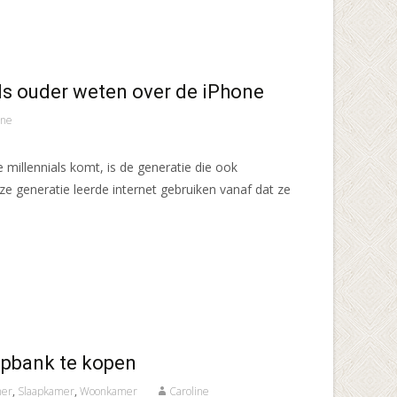
ls ouder weten over de iPhone
ine
 millennials komt, is de generatie die ook
eze generatie leerde internet gebruiken vanaf dat ze
apbank te kopen
mer
,
Slaapkamer
,
Woonkamer
Caroline