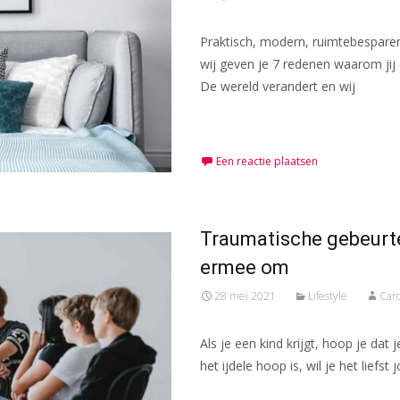
Praktisch, modern, ruimtebespare
wij geven je 7 redenen waarom jij
De wereld verandert en wij
Meer lezen…
Een reactie plaatsen
Traumatische gebeurten
ermee om
28 mei 2021
Lifestyle
Caro
Als je een kind krijgt, hoop je dat
het ijdele hoop is, wil je het lief
Meer lezen…