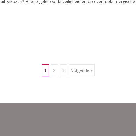
 uitgekozen? Heb je gelet op de veiligheid en op eventuele allergisc
1
2
3
Volgende »