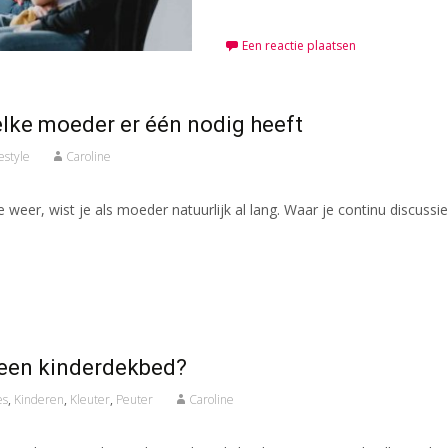
Een reactie plaatsen
elke moeder er één nodig heeft
festyle
Caroline
ype weer, wist je als moeder natuurlijk al lang. Waar je continu discus
j een kinderdekbed?
es
,
Kinderen
,
Kleuter
,
Peuter
Caroline