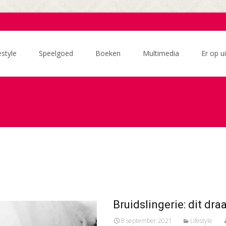
estyle
Speelgoed
Boeken
Multimedia
Er op ui
Bruidslingerie: dit dra
8 september 2021
Lifestyle