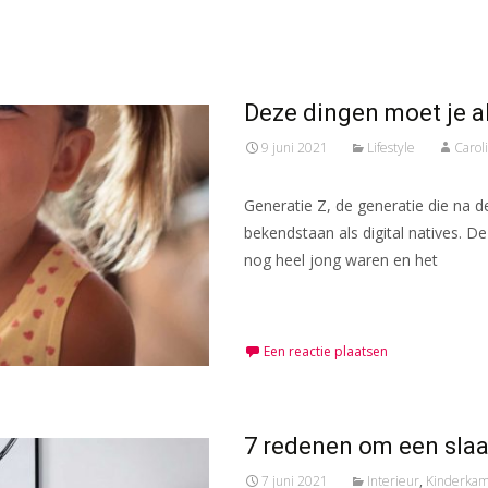
Deze dingen moet je a
9 juni 2021
Lifestyle
Carol
Generatie Z, de generatie die na de
bekendstaan als digital natives. D
nog heel jong waren en het
Meer lezen…
Een reactie plaatsen
7 redenen om een sla
7 juni 2021
Interieur
,
Kinderka