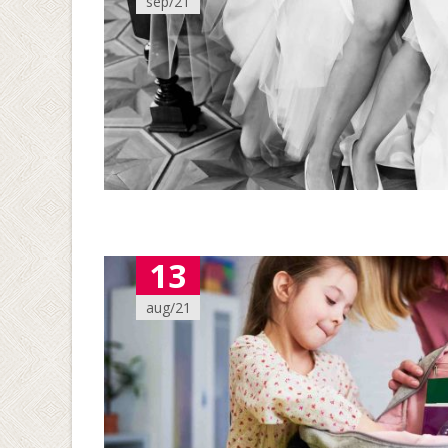
sep/21
13
aug/21