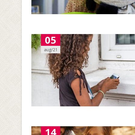
05
aug/21
14