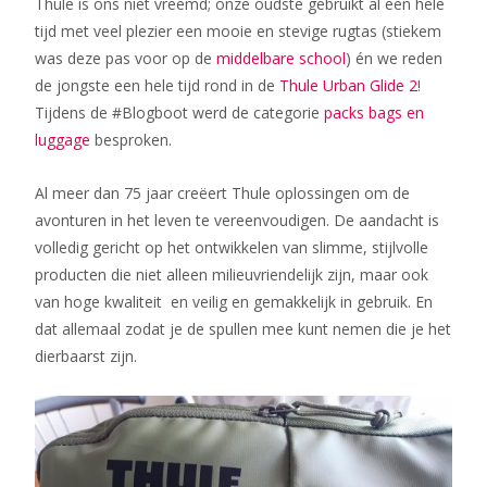
Thule is ons niet vreemd; onze oudste gebruikt al een hele
tijd met veel plezier een mooie en stevige rugtas (stiekem
was deze pas voor op de
middelbare school
) én we reden
de jongste een hele tijd rond in de
Thule Urban Glide 2
!
Tijdens de #Blogboot werd de categorie
packs bags en
luggage
besproken.
Al meer dan 75 jaar creëert Thule oplossingen om de
avonturen in het leven te vereenvoudigen. De aandacht is
volledig gericht op het ontwikkelen van slimme, stijlvolle
producten die niet alleen milieuvriendelijk zijn, maar ook
van hoge kwaliteit en veilig en gemakkelijk in gebruik. En
dat allemaal zodat je de spullen mee kunt nemen die je het
dierbaarst zijn.