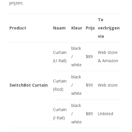
prijzen;
Te
Product
Naam
Kleur
Prijs
verkrijgen
via
black
Curtain
Web store
/
$89
(U Rail)
& Amazon
white
black
Curtain
SwitchBot Curtain
/
$99
Web store
(Rod)
white
black
Curtain
/
$89
Unlisted
(I Rail)
white