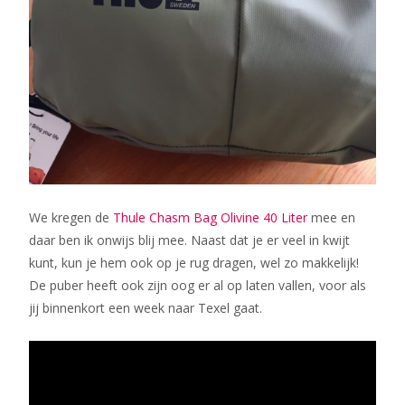
We kregen de
Thule Chasm Bag Olivine 40 Liter
mee en
daar ben ik onwijs blij mee. Naast dat je er veel in kwijt
kunt, kun je hem ook op je rug dragen, wel zo makkelijk!
De puber heeft ook zijn oog er al op laten vallen, voor als
jij binnenkort een week naar Texel gaat.