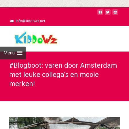
...
Info@kiddowz.net
Menu
#Blogboot: varen door Amsterdam
met leuke collega’s en mooie
merken!