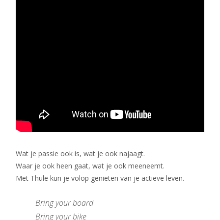
Wat je passie ook is, wat je ook najaagt.
Waar je ook heen gaat, wat je ook meeneemt.
Met Thule kun je volop genieten van je actieve leven.
Bring your board
Bring your bike