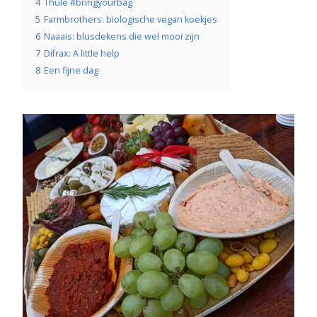
4
Thule #bringyourbag
5
Farmbrothers: biologische vegan koekjes
6
Naaais: blusdekens die wel mooi zijn
7
Difrax: A little help
8
Een fijne dag