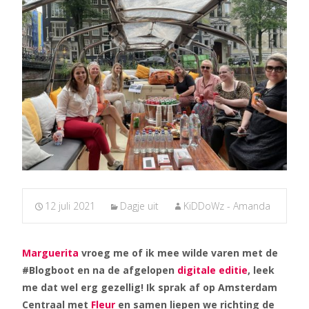
12 juli 2021
Dagje uit
KiDDoWz - Amanda
Marguerita
vroeg me of ik mee wilde varen met de
#Blogboot en na de afgelopen
digitale editie
, leek
me dat wel erg gezellig! Ik sprak af op Amsterdam
Centraal met
Fleur
en samen liepen we richting de