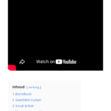
Inhoud
verberg
1
Borrelboot
2
SwitchBot Curtain
3
Scrub & Rub