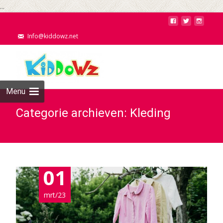
...
Info@kiddowz.net
Menu
Categorie archieven: Kleding
01
mrt/23