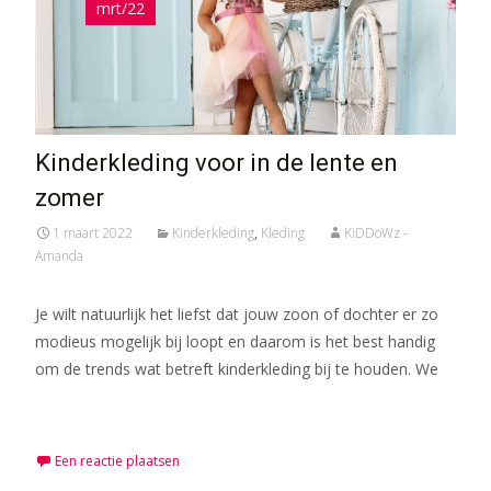
mrt/22
Kinderkleding voor in de lente en
zomer
1 maart 2022
Kinderkleding
,
Kleding
KiDDoWz -
Amanda
Je wilt natuurlijk het liefst dat jouw zoon of dochter er zo
modieus mogelijk bij loopt en daarom is het best handig
om de trends wat betreft kinderkleding bij te houden. We
Meer lezen…
Een reactie plaatsen