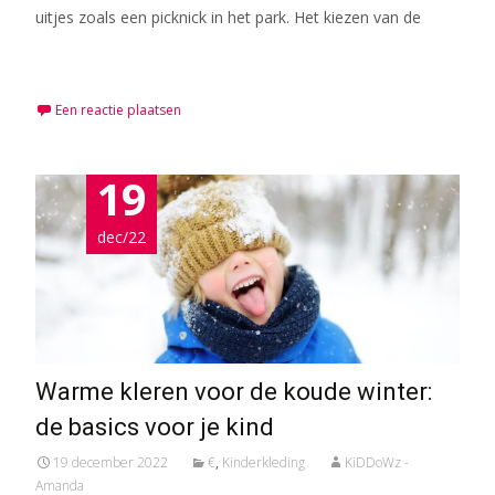
uitjes zoals een picknick in het park. Het kiezen van de
Meer lezen…
Een reactie plaatsen
19
dec/22
Warme kleren voor de koude winter:
de basics voor je kind
19 december 2022
€
,
Kinderkleding
KiDDoWz -
Amanda