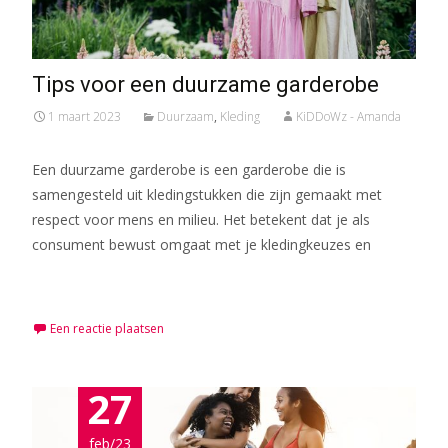
Tips voor een duurzame garderobe
1 maart 2023
Duurzaam
,
Kleding
KiDDoWz - Amanda
Een duurzame garderobe is een garderobe die is
samengesteld uit kledingstukken die zijn gemaakt met
respect voor mens en milieu. Het betekent dat je als
consument bewust omgaat met je kledingkeuzes en
Meer lezen…
Een reactie plaatsen
27
feb/23