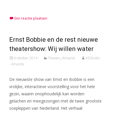
Meer lezen…
Een reactie plaatsen
Ernst Bobbie en de rest nieuwe
theatershow: Wij willen water
6 oktober 2014
Theater
,
Winactie
KiDDoWz
- Amanda
De nieuwste show van Ernst en Bobbie is een
vrolijke, interactieve voorstelling voor het hele
gezin, waarin onophoudelijk kan worden
gelachen en meegezongen met de twee grootste
soepkippen van Nederland. Het verhaal:
Meer lezen…