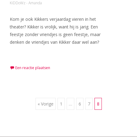
KiDDoWz - Amanda
Kom je ook Kikkers verjaardag vieren in het
theater? Kikker is vrolijk, want hij is jarig. Een
feestje zonder vriendjes is geen feestje, maar
denken de vriendjes van Kikker daar wel aan?
Meer lezen…
Een reactie plaatsen
Berichten
« Vorige
1
…
6
7
8
navigatie