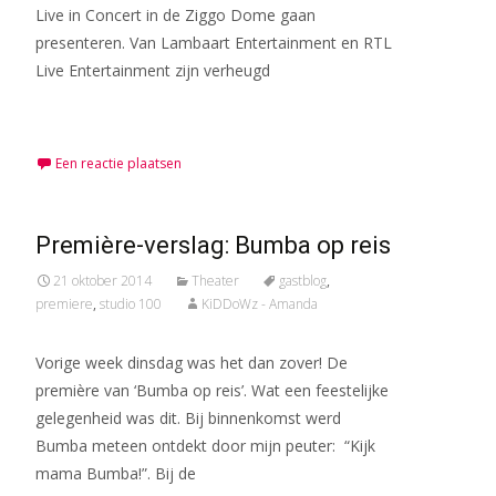
Live in Concert in de Ziggo Dome gaan
presenteren. Van Lambaart Entertainment en RTL
Live Entertainment zijn verheugd
Meer lezen…
Een reactie plaatsen
Première-verslag: Bumba op reis
21 oktober 2014
Theater
gastblog
,
premiere
,
studio 100
KiDDoWz - Amanda
Vorige week dinsdag was het dan zover! De
première van ‘Bumba op reis’. Wat een feestelijke
gelegenheid was dit. Bij binnenkomst werd
Bumba meteen ontdekt door mijn peuter: “Kijk
mama Bumba!”. Bij de