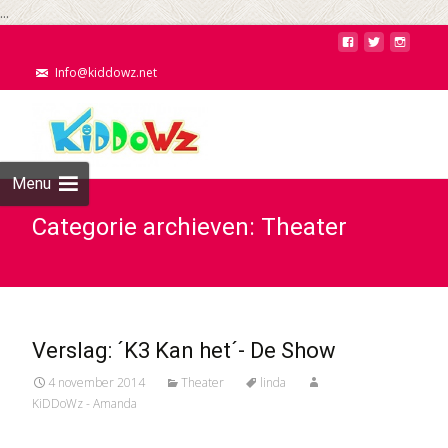
...
Info@kiddowz.net
Menu
Categorie archieven: Theater
Verslag: ´K3 Kan het´- De Show
4 november 2014
Theater
linda
KiDDoWz - Amanda