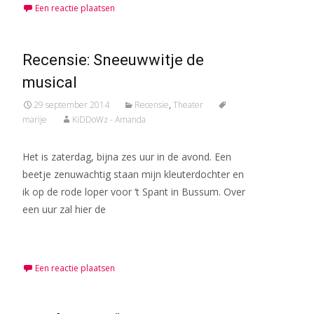
Een reactie plaatsen
Recensie: Sneeuwwitje de
musical
29 september 2014
Recensie
,
Theater
marije
KiDDoWz - Amanda
Het is zaterdag, bijna zes uur in de avond. Een
beetje zenuwachtig staan mijn kleuterdochter en
ik op de rode loper voor ‘t Spant in Bussum. Over
een uur zal hier de
Meer lezen…
Een reactie plaatsen